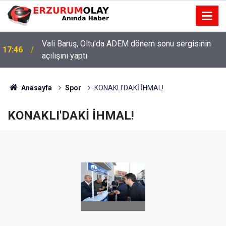
Vali Baruş, Oltu'da ADEM dönem sonu sergisinin
17:46
açılışını yaptı
Şenkaya Belediye Başkanı Görbil Özcan partisinden
17:42
istifa etti
Anasayfa
Spor
KONAKLI'DAKİ İHMAL!
KONAKLI'DAKİ İHMAL!