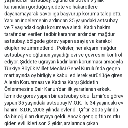
yaşandı. Bir astsubay, oğlunu da döven 9 yıllık
karısından gördüğü şiddete ve hakaretlere
dayanamayarak savcılığa başvurup koruma talep etti.
Yapılan incelemenin ardından 35 yaşındaki astsubay
ve 7 yaşındaki oğlu korumaya alındı. Kadın hakim
tarafından verilen tedbir kararının ardından mağdur
astsubay, bölgede görev yapan asayiş ve karakol
ekiplerine zimmetlendi. Polisler, her akşam mağdur
astsubay ve oğlunun yaşadığı evi ve çevresini kontrol
ediyor. Şiddete uğrayan kadınların korunması amacıyla
Türkiye Büyük Millet Meclisi Genel Kurulu'nda geçen
mart ayında oy birliğiyle kabul edilerek yürürlüğe giren
Ailenin Korunması ve Kadına Karşı Şiddetin
Önlenmesine Dair Kanun'dan ilk yararlanan erkek,
İzmir'de görev yapan bir astsubay oldu. İzmir'de görev
yapan 35 yaşındaki astsubay M.O.K. ile 34 yaşındaki ev
hanımı S.D.K, 2003 yılında evlendi. Çiftin 2005 yılında
da bir oğulları dünyaya geldi. Ancak genç çiftin mutlu
giden evlilikleri son 2 yıldır, aralarında çıkan