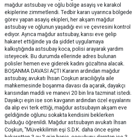
mağdur astsubay ve oğlu bölge asayiş ve karakol
ekiplerine zimmetlendi. Tedbir kararı uyarınca bölgede
görev yapan asayiş ekipleri, her akşam mağdur
astsubay ve oğlunun yaşadığı evi ve çevresini kontrol
ediyor. Ayrıca mağdur astsubay, karısı eve gelip
hakaret ettiğinde ya da şiddet uygulamaya
kalkıştığında astsubay koca, polisi arayarak yardım
isteyecek. Bu durumda ellerinde adres bulunan
polisler hemen eve giderek kadını gözaltına alacak.
BOŞANMA DAVASI AÇTI Kararın ardından mağdur
astsubay, avukatı İhsan Coşkun aracılığıyla aile
mahkemesinde boşanma davası da açarak, dayakçı
karısından maddi ve manevi 20 bin lira tazminat istedi.
Dayakçı eşin ise son kavganın ardından özel eşyalarını
da alıp evi terk ettiği, mağdur astsubayın akşam eve
geldiğinde oğlunu sokakta kendisini beklerken
bulduğu öğrenildi. Mağdur astsubayın avukatı İhsan
Coşkun, "Müvekkilimin eşi S.D.K. daha önce eşine