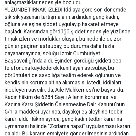
anlaşmazlıklar nedeniyle bozuldu.
YÜZÜNDE TIRNAK İZLEDİ İddiaya göre son dönemde
sık sık yaşanan tartışmaların ardından genç kadın,
oğluna ve eşine şiddet uygulayıp hakaret etmeye
başladı. Karısından gördüğü şiddet nedeniyle yüzünde
tırnak izleri ve morluklar oluşan, bu nedenle de zor
günler geçiren astsubay, bu duruma daha fazla
dayanamayınca, soluğu İzmir Cumhuriyet
Başsavcılığı'nda aldı. Eşinden gördüğü şiddeti cep
telefonuna kaydederek kanıtlayan astsubay, bu
görüntüleri de savcılığa teslim ederek oğlunun ve
kendisinin koruma altına alınmasını istedi. İddiaları
inceleyen savcılık da, Aile Mahkemesi'ne başvurdu.
Kadın hâkim de 6284 Sayılı Ailenin korunması ve
Kadına Karşı Şiddetin Önlenmesine Dair Kanunu'nun
5/1-a maddesi uyarınca, dayakçı eş aleyhine tedbir
kararı aldı. Hâkim ayrıca, genç kadın tedbir kararına
uymaması halinde "Zorlama hapsi" uygulanması kararı
da aldı. Bu kararın emniyete gönderilmesinin ardından