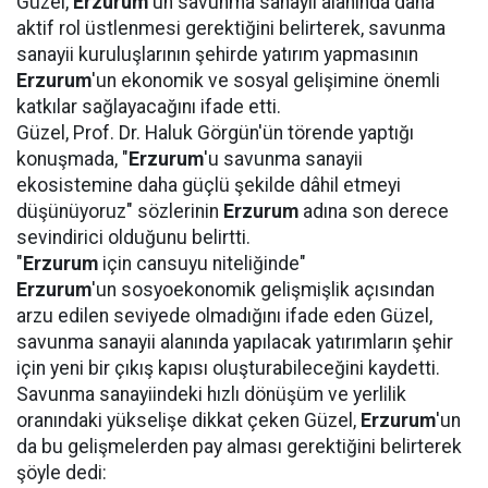
Güzel,
Erzurum
'un savunma sanayii alanında daha
aktif rol üstlenmesi gerektiğini belirterek, savunma
sanayii kuruluşlarının şehirde yatırım yapmasının
Erzurum
'un ekonomik ve sosyal gelişimine önemli
katkılar sağlayacağını ifade etti.
Güzel, Prof. Dr. Haluk Görgün'ün törende yaptığı
konuşmada, "
Erzurum
'u savunma sanayii
ekosistemine daha güçlü şekilde dâhil etmeyi
düşünüyoruz" sözlerinin
Erzurum
adına son derece
sevindirici olduğunu belirtti.
"
Erzurum
için cansuyu niteliğinde"
Erzurum
'un sosyoekonomik gelişmişlik açısından
arzu edilen seviyede olmadığını ifade eden Güzel,
savunma sanayii alanında yapılacak yatırımların şehir
için yeni bir çıkış kapısı oluşturabileceğini kaydetti.
Savunma sanayiindeki hızlı dönüşüm ve yerlilik
oranındaki yükselişe dikkat çeken Güzel,
Erzurum
'un
da bu gelişmelerden pay alması gerektiğini belirterek
şöyle dedi: