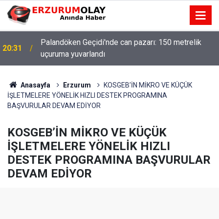
Palandöken Geçidi'nde can pazarı: 150 metrelik
20:31
uçuruma yuvarlandı
Erzurumspor FK’nın Süper Lig’de ilk 3 hafta maç
12:02
programı
Anasayfa
Erzurum
KOSGEB’İN MİKRO VE KÜÇÜK
İŞLETMELERE YÖNELİK HIZLI DESTEK PROGRAMINA
BAŞVURULAR DEVAM EDİYOR
KOSGEB’İN MİKRO VE KÜÇÜK
İŞLETMELERE YÖNELİK HIZLI
DESTEK PROGRAMINA BAŞVURULAR
DEVAM EDİYOR