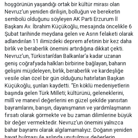
hoşgörünün yaşandığı ortak bir kültür mirası olan
Nevruz’un yeniden dirilişin, bolluğun ve bereketin
sembolü olduğunu söyleyen AK Parti Erzurum İl
Başkanı Av. İbrahim Küçükoğlu, mesajında öncelikle 6
Şubat tarihinde meydana gelen ve Asrın felaketi olarak
adlandırılan 11 ilimizdeki deprem afetinin bir kez daha
birlik ve beraberlik önemini artırdığına dikkat çekti.
Nevruz’un, Türkistan’dan Balkanlar’a kadar uzanan
geniş coğrafyada halkları birbirine bağlayan, baharın
gelişini müjdeleyen, birlik, beraberlik ve kardeşliğe
vesile olan özel bir gün olduğunu hatırlatan Başkan
Küçükoğlu, şunları kaydetti. “En köklü medeniyetlerin
başında gelen Türk Milleti; kültürünü, geleneklerini,
millî ve manevî değerlerini en güzel şekilde yansıtan
bayramlarını, barışın, dayanışmanın ve yardımlaşmanın
fırsatı olarak görmekte ve bu zaman dilimlerine büyük
bir değer vermektedir. Nevruz’un önemini yalnızca
bahar bayramı olarak algılamamalıyız. Doğanın yeniden
hayat bulması ile aslında unutulmuş değerlerin