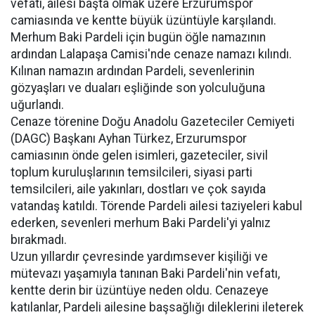
vefatı, ailesi başta olmak üzere Erzurumspor
camiasında ve kentte büyük üzüntüyle karşılandı.
Merhum Baki Pardeli için bugün öğle namazının
ardından Lalapaşa Camisi'nde cenaze namazı kılındı.
Kılınan namazın ardından Pardeli, sevenlerinin
gözyaşları ve duaları eşliğinde son yolculuğuna
uğurlandı.
Cenaze törenine Doğu Anadolu Gazeteciler Cemiyeti
(DAGC) Başkanı Ayhan Türkez, Erzurumspor
camiasının önde gelen isimleri, gazeteciler, sivil
toplum kuruluşlarının temsilcileri, siyasi parti
temsilcileri, aile yakınları, dostları ve çok sayıda
vatandaş katıldı. Törende Pardeli ailesi taziyeleri kabul
ederken, sevenleri merhum Baki Pardeli'yi yalnız
bırakmadı.
Uzun yıllardır çevresinde yardımsever kişiliği ve
mütevazı yaşamıyla tanınan Baki Pardeli'nin vefatı,
kentte derin bir üzüntüye neden oldu. Cenazeye
katılanlar, Pardeli ailesine başsağlığı dileklerini ileterek