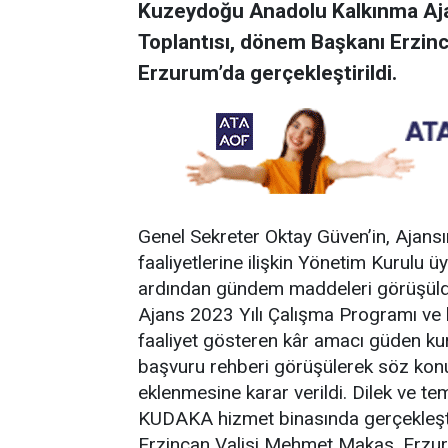
Kuzeydoğu Anadolu Kalkınma Aj
Toplantısı, dönem Başkanı Erzin
Erzurum’da gerçekleştirildi.
Genel Sekreter Oktay Güven’in, Ajansın
faaliyetlerine ilişkin Yönetim Kurulu 
ardından gündem maddeleri görüşüld
Ajans 2023 Yılı Çalışma Programı ve 
faaliyet gösteren kâr amacı güden ku
başvuru rehberi görüşülerek söz kon
eklenmesine karar verildi. Dilek ve te
KUDAKA hizmet binasında gerçekleştir
Erzincan Valisi Mehmet Makas, Erzu