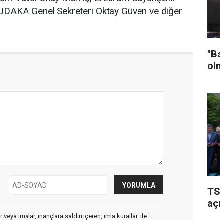
DAKA Genel Sekreteri Oktay Güven ve diğer
"B
ol
TS
açı
veya imalar, inançlara saldırı içeren, imla kuralları ile