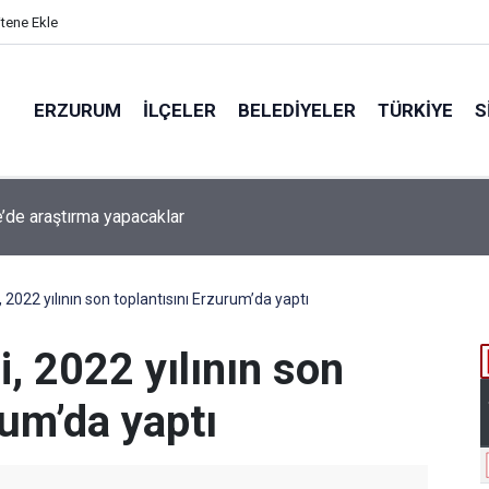
itene Ekle
ERZURUM
İLÇELER
BELEDIYELER
TÜRKIYE
S
beti iddiaya dönüştü
022 yılının son toplantısını Erzurum’da yaptı
 2022 yılının son
rum’da yaptı