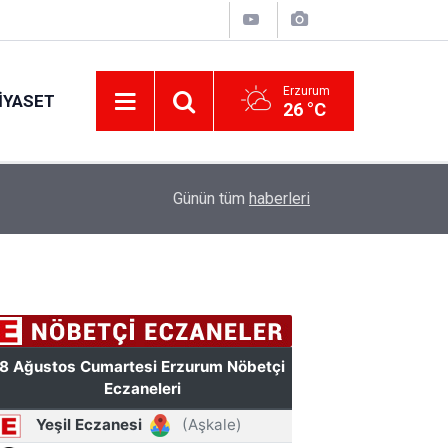
Erzurum
IYASET
26 °C
11:49
Türkiye'de bir ilki yapıyor: Kilim üzerine fırçasıy
Günün tüm
haberleri