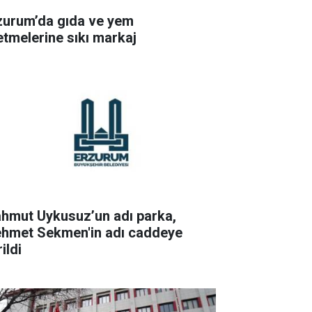
zurum’da gıda ve yem
letmelerine sıkı markaj
hmut Uykusuz’un adı parka,
hmet Sekmen'in adı caddeye
ildi