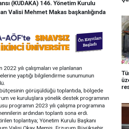
ansı (KUDAKA) 146. Yönetim Kurulu
can Valisi Mehmet Makas başkanlığında
 2022 yılı çalışmaları ve planlanan
Tür
üyelerine yaptığı bilgilendirme sunumunun
üze
ü.
re
bütçesinin görüşüldüğü toplantıda, bölgede
rum ve kuruluşlara yönelik destek programının
usu programın 2023 yılı çalışma programına
mennilerin ardından toplantı sona erdi.
ilen toplantıya; Yönetim Kurulu Başkanı
rum Valisi Okay Memiş, Erzurum Büyükşehir