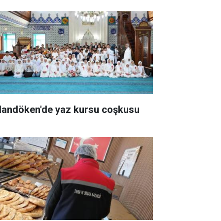
landöken'de yaz kursu coşkusu