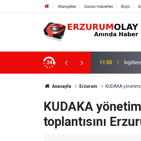
Manşetler
Günün Haberleri
Arşiv
S
24
11:52
Çay soh
Anasayfa
Erzurum
KUDAKA yönetimi, 2
KUDAKA yönetimi,
toplantısını Erzu