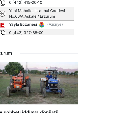
zurum
y sohbeti iddiaya dönüştü