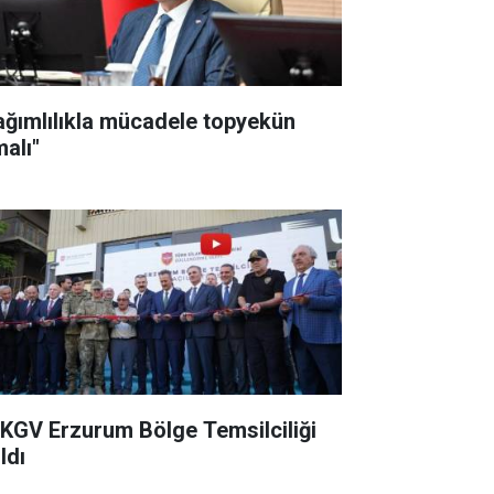
ağımlılıkla mücadele topyekün
malı"
KGV Erzurum Bölge Temsilciliği
ldı