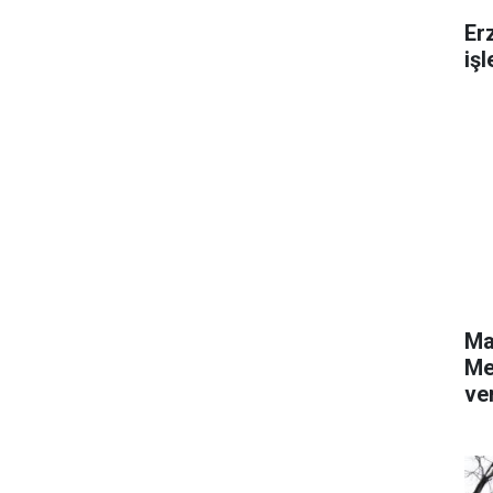
Er
iş
Ma
Me
ver