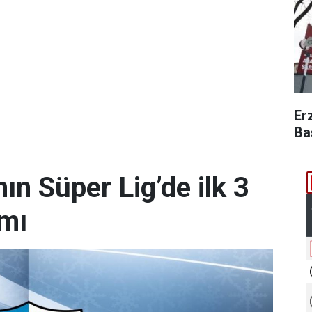
Er
Ba
n Süper Lig’de ilk 3
amı