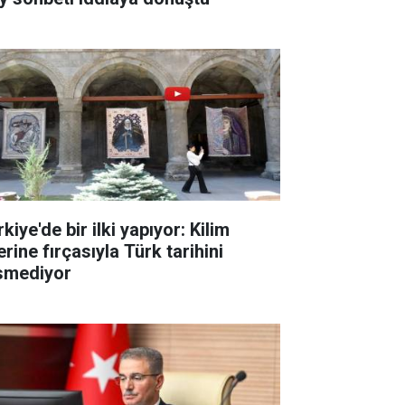
kiye'de bir ilki yapıyor: Kilim
rine fırçasıyla Türk tarihini
smediyor