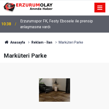
Erzurumspor FK, Festy Ebosele ile prensip
10:38
anlaşmasına vardı
Anasayfa
Reklam - İlan
Marküteri Parke
Marküteri Parke