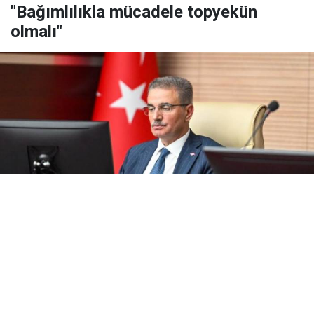
"Bağımlılıkla mücadele topyekün
olmalı"
Yayınlanma:
08 Ağustos 2026 Cumartesi 10:43
Bağımlılıkla Mücadele İl Koordinasyon Kurulu
Toplantısı, Vali Aydın Baruş başkanlığında