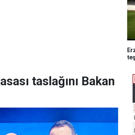
Er
te
yasası taslağını Bakan