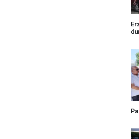
Er
du
Pa