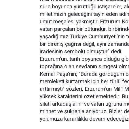
süre boyunca yürüttüğü istişareler, al
milletimizin geleceğini tayin eden adım
umut meşalesi yakmıştır. Erzurum Kongr
vatan parçaları bir bütündür, birbiri
yaşadığımız Türkiye Cumhuriyeti'nin t
bir direniş çağrısı değil, aynı zamanda
iradesinin sembolü olmuştur" dedi.
Erzurum’un, tarih boyunca olduğu gibi 
toprağına olan sevdanın simgesi olma
Kemal Paşa’nın; "Burada gördüğüm bu 
memleketi kurtarmak için her türlü f
arttırmıştı" sözleri, Erzurum’un Millî 
yüksek karakterini özetlemektedir. Bu
silah arkadaşlarını ve vatan uğruna 
minnet ve şükranla anıyoruz. Bizler de 
yolumuza kararlılıkla devam edeceğiz