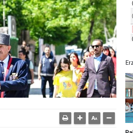
Er
Pa