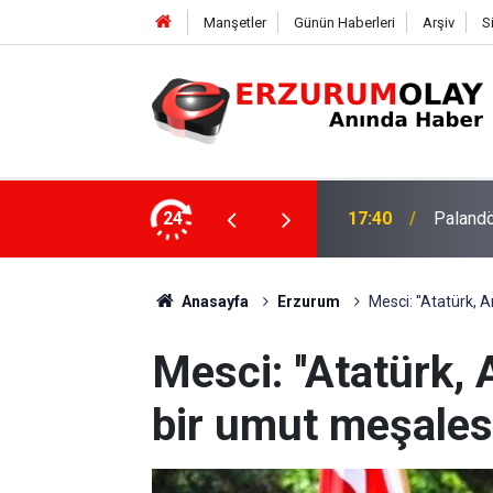
Manşetler
Günün Haberleri
Arşiv
S
su
24
17:37
TÜBİTAK
Anasayfa
Erzurum
Mesci: ''Atatürk, 
Mesci: ''Atatürk,
bir umut meşalesi