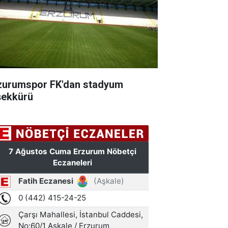
zurumspor FK'dan stadyum
şekkürü