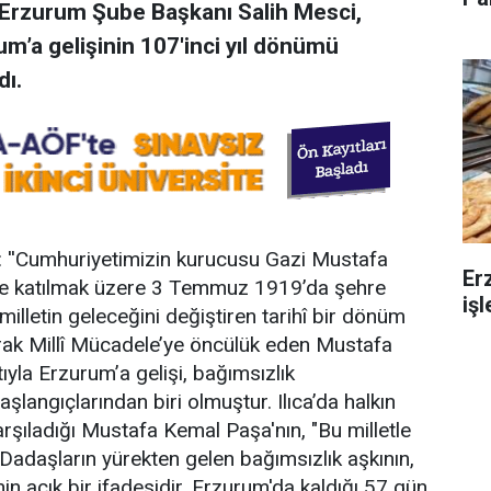
 Erzurum Şube Başkanı Salih Mesci,
’a gelişinin 107'inci yıl dönümü
dı.
: ''Cumhuriyetimizin kurucusu Gazi Mustafa
Er
e katılmak üzere 3 Temmuz 1919’da şehre
iş
r milletin geleceğini değiştiren tarihî bir dönüm
arak Millî Mücadele’ye öncülük eden Mustafa
ıyla Erzurum’a gelişi, bağımsızlık
langıçlarından biri olmuştur. Ilıca’da halkın
rşıladığı Mustafa Kemal Paşa'nın, "Bu milletle
Dadaşların yürekten gelen bağımsızlık aşkının,
in açık bir ifadesidir. Erzurum'da kaldığı 57 gün