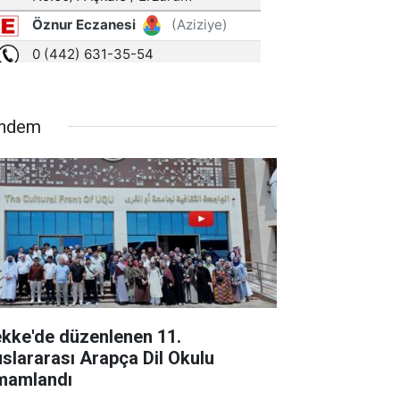
ndem
kke'de düzenlenen 11.
uslararası Arapça Dil Okulu
mamlandı