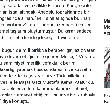
dığı kararlar ve özellikle Erzurum Kongresi ile
lar, işgal altındaki Anadolu topraklarında bir
esinde alınan, "Millî sınırlar içinde bulunan
Ma
nden ayrılamaz" kararı; bugün üzerinde özgürce
Me
emel taşlarını oluşturmuştur. Bu karar sadece
ver
 bir milletin kendi geleceğini tayin etme
bugün de millî birlik ve beraberliğin, aziz vatan
ya devam ettiğini dile getiren Mesci, " Mustafa
samimiyet, mertlik, vefakârlık benim
edakârlığı yapmak hususunda azim ve kuvvetimi
Mücadele’deki eşsiz yerini ve Türk milletinin
 vesile ile Başta Gazi Mustafa Kemal Atatürk'ü,
mücadele eden tüm kahramanlarımızı rahmet,
onların emanet ettiği milli şuur ve birlik ruhuyla
Er
" diye konuştu.
Ba