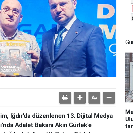
Gü
Me
m, Iğdır'da düzenlenen 13. Dijital Medya
Ul
yı'nda Adalet Bakanı Akın Gürlek'e
ta