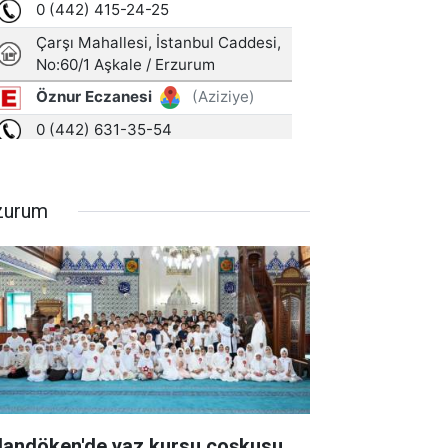
zurum
landöken'de yaz kursu coşkusu