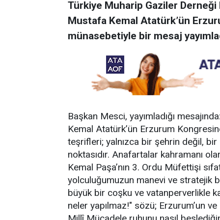
Türkiye Muharip Gaziler Derneği
Mustafa Kemal Atatürk’ün Erzurum
münasebetiyle bir mesaj yayımla
Başkan Mesci, yayımladığı mesajında
Kemal Atatürk’ün Erzurum Kongresin
teşrifleri; yalnızca bir şehrin değil, bi
noktasıdır. Anafartalar kahramanı ol
Kemal Paşa’nın 3. Ordu Müfettişi sıfat
yolculuğumuzun manevi ve stratejik baş
büyük bir coşku ve vatanperverlikle ka
neler yapılmaz!" sözü; Erzurum’un ve 
Millî Mücadele ruhunu nasıl beslediğin