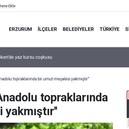
itene Ekle
ERZURUM
İLÇELER
BELEDIYELER
TÜRKIYE
S
 desteği aldı
Anadolu topraklarında bir umut meşalesi yakmıştır''
 Anadolu topraklarında
 yakmıştır''