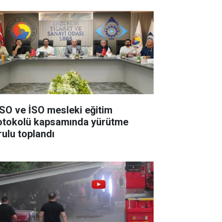
SO ve İSO mesleki eğitim
otokolü kapsamında yürütme
rulu toplandı