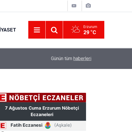
Erzurum
IYASET
29 °C
17:34
Erzurum’da gıda ve yem işletmelerine sıkı marka
Günün tüm
haberleri