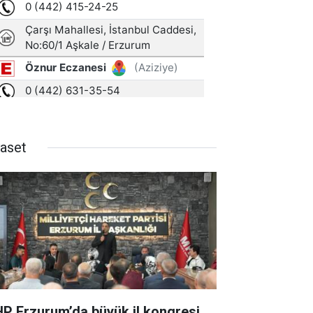
yaset
P Erzurum’da büyük il kongresi