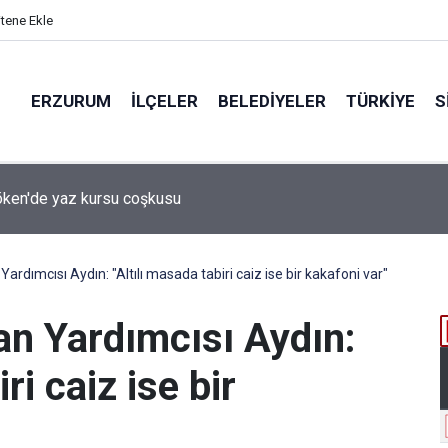
itene Ekle
ERZURUM
İLÇELER
BELEDIYELER
TÜRKIYE
S
 desteği aldı
rdımcısı Aydın: "Altılı masada tabiri caiz ise bir kakafoni var"
n Yardımcısı Aydın:
ri caiz ise bir