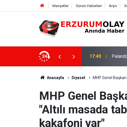
Manşetler
Günün Haberleri
Arşiv
S
su
24
17:37
TÜBİTAK
Anasayfa
Siyaset
MHP Genel Başkan Ya
MHP Genel Başka
"Altılı masada tabi
kakafoni var"