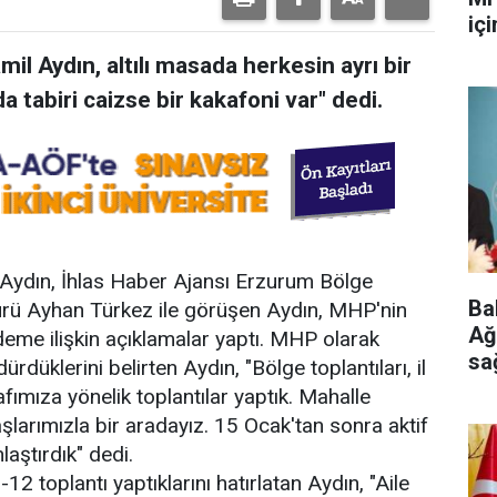
iç
l Aydın, altılı masada herkesin ayrı bir
a tabiri caizse bir kakafoni var" dedi.
ydın, İhlas Haber Ajansı Erzurum Bölge
Ba
ürü Ayhan Türkez ile görüşen Aydın, MHP'nin
Ağ
deme ilişkin açıklamalar yaptı. MHP olarak
sa
düklerini belirten Aydın, "Bölge toplantıları, il
ge
afımıza yönelik toplantılar yaptık. Mahalle
şlarımızla bir aradayız. 15 Ocak'tan sonra aktif
aştırdık" dedi.
1-12 toplantı yaptıklarını hatırlatan Aydın, "Aile