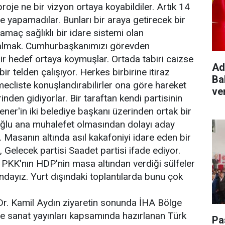
roje ne bir vizyon ortaya koyabildiler. Artık 14
ile yapamadılar. Bunları bir araya getirecek bir
amaç sağlıklı bir idare sistemi olan
çalmak. Cumhurbaşkanımızı görevden
ir hedef ortaya koymuşlar. Ortada tabiri caizse
Ad
ir telden çalışıyor. Herkes birbirine itiraz
Ba
 mecliste konuşlandırabilirler ona göre hareket
ve
inden gidiyorlar. Bir taraftan kendi partisinin
r'in iki belediye başkanı üzerinden ortak bir
roğlu ana muhalefet olmasından dolayı aday
. Masanın altında asıl kakafoniyi idare eden bir
, Gelecek partisi Saadet partisi ifade ediyor.
. PKK'nın HDP'nin masa altından verdiği sülfeler
ındayız. Yurt dışındaki toplantılarda bunu çok
r. Kamil Aydın ziyaretin sonunda İHA Bölge
 sanat yayınları kapsamında hazırlanan Türk
Pa