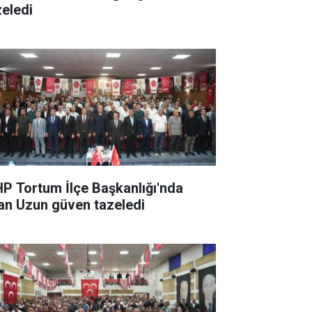
zeledi
P Tortum İlçe Başkanlığı'nda
han Uzun güven tazeledi