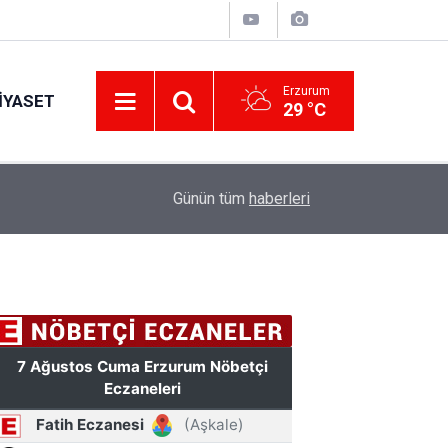
Erzurum
IYASET
29 °C
17:34
Erzurum’da gıda ve yem işletmelerine sıkı marka
Günün tüm
haberleri