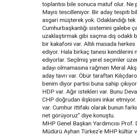
toplantısı bile sonuca matuf olur. Ne p
Mayıs tescilleniyor. Bir aday tespiti b
asgari müşterek yok. Odaklandığı tek 
Cumhurbaşkanlığı sistemini galebe 
uzaklaştırmak gibi saçma dış odaklı b
bir kakafoni var. Altılı masada herkes b
ediyor. Hala birkaç tanesi kendilerini
ediyorlar. Seçilmiş yerel seçimler üzer
adayı olmamasına rağmen Meral Akşene
aday tavrı var. Öbür taraftan Kılıçda
benim diyor partisi buna sahip çıkıyor
HDP var. Ağır istekleri var. Bunu Deva
CHP doğrudan ilişkisini inkar etmiyor
var. Cumhur ittifakı olarak bunun fark
net görüyoruz" diye konuştu.
MHP Genel Başkan Yardımcısı Prof. D
Müdürü Ayhan Türkez'e MHP kültür ve