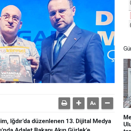
Gü
Me
m, Iğdır'da düzenlenen 13. Dijital Medya
Ul
yı'nda Adalet Bakanı Akın Gürlek'e