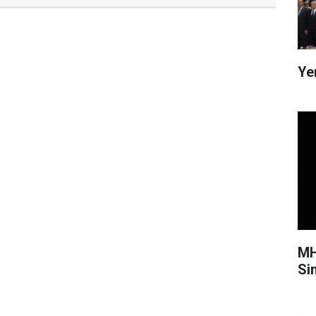
Ye
MH
Si