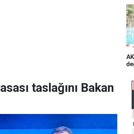
AK
de
yasası taslağını Bakan