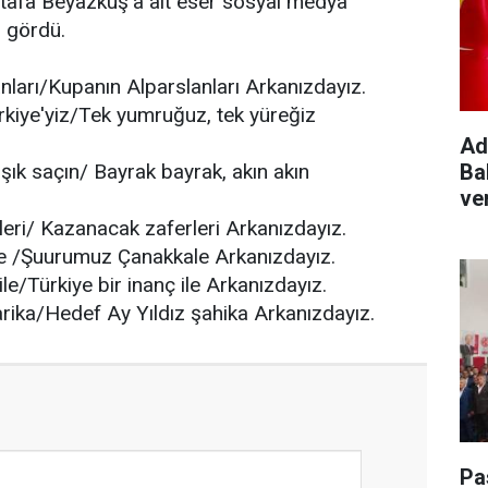
tafa Beyazkuş’a ait eser sosyal medya
i gördü.
anları/Kupanın Alparslanları Arkanızdayız.
ürkiye'yiz/Tek yumruğuz, tek yüreğiz
Ad
Ba
şık saçın/ Bayrak bayrak, akın akın
ve
rleri/ Kazanacak zaferleri Arkanızdayız.
ih ile /Şuurumuz Çanakkale Arkanızdayız.
ile/Türkiye bir inanç ile Arkanızdayız.
arika/Hedef Ay Yıldız şahika Arkanızdayız.
Pa