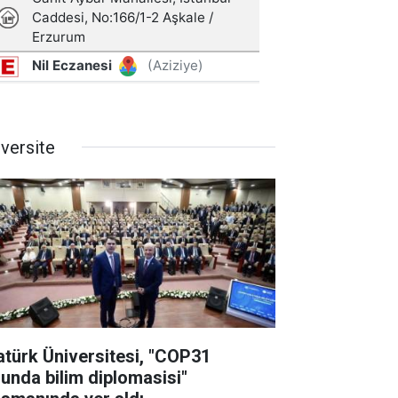
iversite
atürk Üniversitesi, "COP31
lunda bilim diplomasisi"