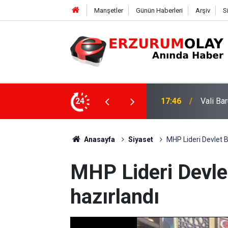
Manşetler
Günün Haberleri
Arşiv
S
ngelli annelerini bir araya getirdi
24
17:46
Vali Ba
Anasayfa
Siyaset
MHP Lideri Devlet Ba
MHP Lideri Devlet
hazırlandı