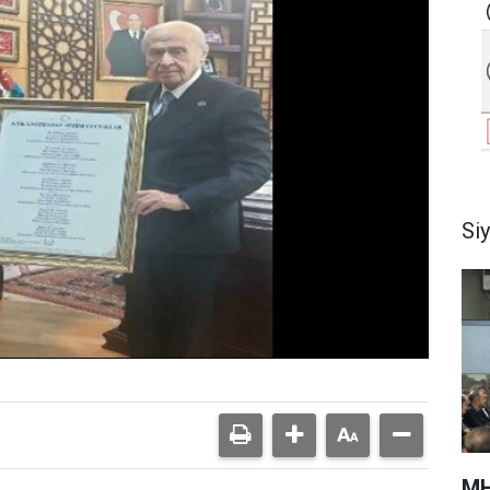
Si
MH