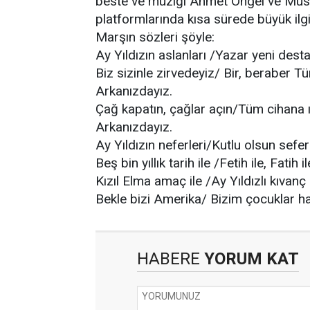
beste ve müziği Ahmet Öngel ve Mus
platformlarında kısa sürede büyük ilg
Marşın sözleri şöyle:
Ay Yıldızın aslanları /Yazar yeni dest
Biz sizinle zirvedeyiz/ Bir, beraber T
Arkanızdayız.
Çağ kapatın, çağlar açın/Tüm cihana ı
Arkanızdayız.
Ay Yıldızın neferleri/Kutlu olsun sefe
Beş bin yıllık tarih ile /Fetih ile, Fat
Kızıl Elma amaç ile /Ay Yıldızlı kıvanç 
Bekle bizi Amerika/ Bizim çocuklar h
HABERE
YORUM KAT