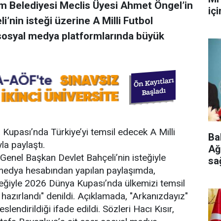
m Belediyesi Meclis Üyesi Ahmet Öngel’in
iç
nin isteği üzerine A Milli Futbol
 sosyal medya platformlarında büyük
 Kupası’nda Türkiye’yi temsil edecek A Milli
Ba
a paylaştı.
Ağ
enel Başkan Devlet Bahçeli’nin isteğiyle
sa
al medya hesabından yapılan paylaşımda,
ge
steğiyle 2026 Dünya Kupası’nda ülkemizi temsil
hazırlandı" denildi. Açıklamada, "Arkanızdayız"
endirildiği ifade edildi. Sözleri Hacı Kısır,