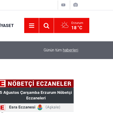
Erzurum
IYASET
18 °C
17:42
Şenkaya Belediye Başkanı Görbil Özcan partisind
Günün tüm
haberleri