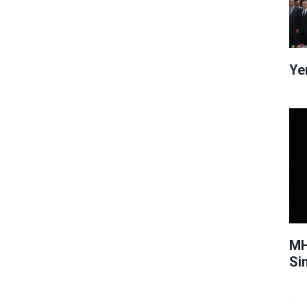
Ye
MH
Si