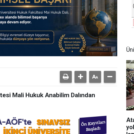
Ün
tesi Mali Hukuk Anabilim Dalından
At
yo