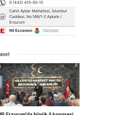
yaset
P Erzurum’da büyük il kongresi