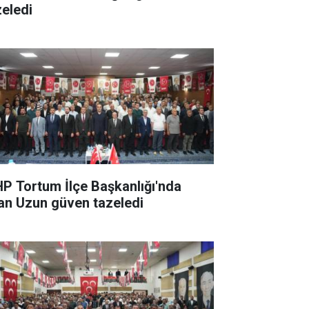
zeledi
P Tortum İlçe Başkanlığı'nda
han Uzun güven tazeledi