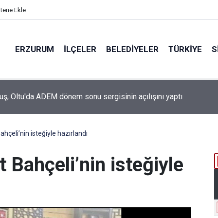
itene Ekle
ERZURUM
İLÇELER
BELEDIYELER
TÜRKIYE
S
ruş, Oltu'da ADEM dönem sonu sergisinin açılışını yaptı
hçeli’nin isteğiyle hazırlandı
 Bahçeli’nin isteğiyle