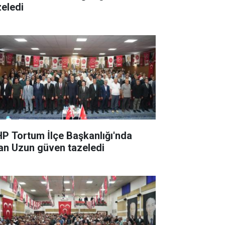
zeledi
P Tortum İlçe Başkanlığı'nda
han Uzun güven tazeledi