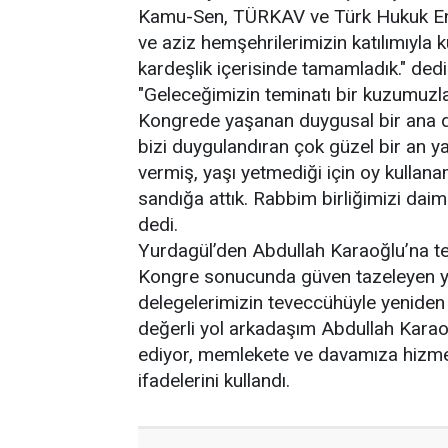
Kamu-Sen, TÜRKAV ve Türk Hukuk Ensti
ve aziz hemşehrilerimizin katılımıyla k
kardeşlik içerisinde tamamladık." dedi
"Geleceğimizin teminatı bir kuzumuzla
Kongrede yaşanan duygusal bir ana d
bizi duygulandıran çok güzel bir an 
vermiş, yaşı yetmediği için oy kullan
sandığa attık. Rabbim birliğimizi daim 
dedi.
Yurdagül’den Abdullah Karaoğlu’na te
Kongre sonucunda güven tazeleyen yön
delegelerimizin teveccühüyle yeniden
değerli yol arkadaşım Abdullah Karaoğ
ediyor, memlekete ve davamıza hizmet
ifadelerini kullandı.