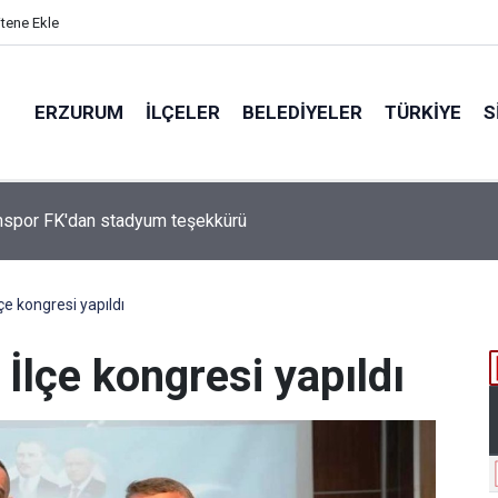
itene Ekle
ERZURUM
İLÇELER
BELEDIYELER
TÜRKIYE
S
Çakmak, "COP31 Yolunda Bilim Diplomasisi: Akademi Lansmanı"
ına Katıldı
e kongresi yapıldı
lçe kongresi yapıldı