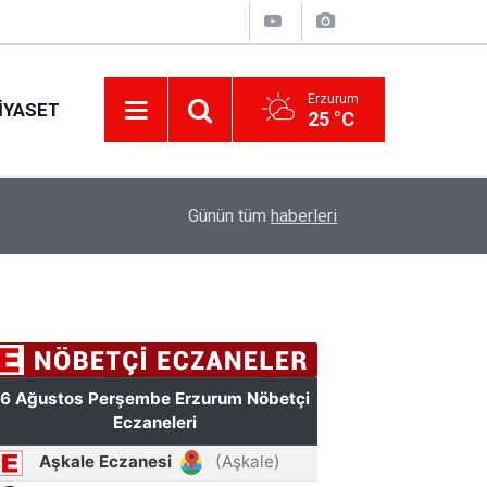
Erzurum
IYASET
25 °C
Erzurum’a yeni nesil dev eğitim kampüsü: Özel 
11:42
Günün tüm
haberleri
hazırlanacak