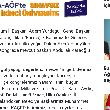
iç
urum İl Başkanı Adem Yurdagül, Genel Başkan
yla başlatılan "Kardeşlik Kalbimizde, Gelecek
rzurum’daki ilk ayağını Palandöken’de büyük bir
ti. Kongrede mevcut başkan Abdullah Karaoğlu
Ba
l yaptığı değerlendirmede, "Bilge Liderimiz
Ağ
 ve talimatlarıyla başlayan 'Kardeşlik
sa
 ilçe kongrelerimizin Bismillahını bugün
ge
 Erzurum Milletvekilimiz Prof. Dr. Kamil Aydın,
 Dr. M. Hanifi Macit, Ülkü Ocakları İl
 Palandöken Belediye Başkanımız Muhammet
arımız, KAÇEP birimimiz, meclis üyelerimiz,