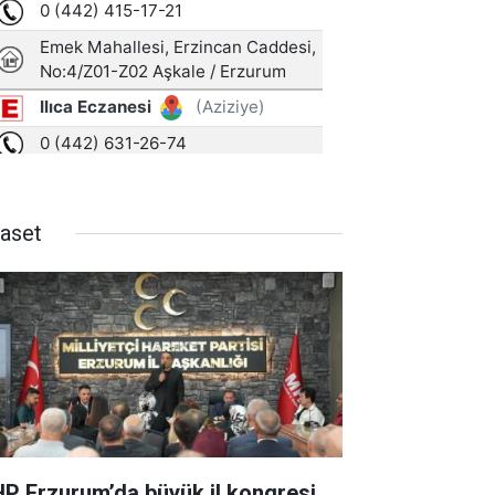
yaset
P Erzurum’da büyük il kongresi