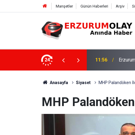
Manşetler
Günün Haberleri
Arşiv
S
Rektör 
şekkürü
24
11:50
Program
Anasayfa
Siyaset
MHP Palandöken İlç
MHP Palandöken İ