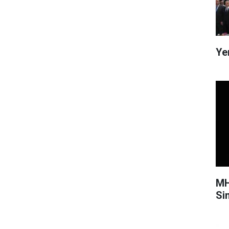
Ye
MH
Si