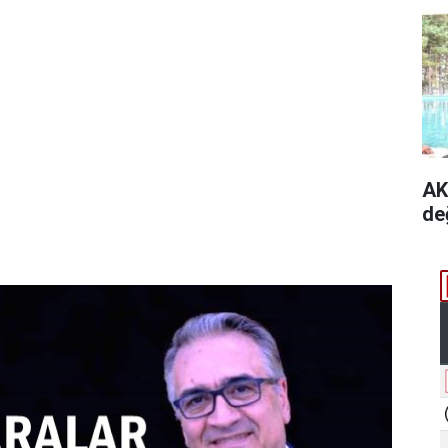
AK
de