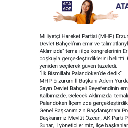
Milliyetçi Hareket Partisi (MHP) Erz
Devlet Bahçeli’nin emir ve talimatları
Aklımızda" temalı ilçe kongrelerinin E
coşkuyla gerçekleştirdiklerini belirt
yeniden seçilerek güven tazeledi.
"İlk Bismillahı Palandöken’de dedik"
MHP Erzurum İl Başkanı Adem Yurdagü
Sayın Devlet Bahçeli Beyefendinin emir
Kalbimizde, Gelecek Aklımızda' temalı
Palandöken İlçemizde gerçekleştirdik.
Genel Başkanımızın Başdanışmanı Prof.
Başkanımız Mevlüt Özcan, AK Parti
Sunar, il yöneticilerimiz, ilçe başkanl