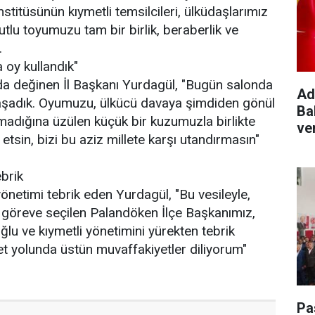
tüsünün kıymetli temsilcileri, ülküdaşlarımız
utlu toyumuzu tam bir birlik, beraberlik ve
.
 oy kullandık"
a değinen İl Başkanı Yurdagül, "Bugün salonda
Ad
yaşadık. Oyumuzu, ülkücü davaya şimdiden gönül
Ba
amadığına üzülen küçük bir kuzumuzla birlikte
ve
etsin, bizi bu aziz millete karşı utandırmasın"
brik
etimi tebrik eden Yurdagül, "Bu vesileyle,
 göreve seçilen Palandöken İlçe Başkanımız,
lu ve kıymetli yönetimini yürekten tebrik
 yolunda üstün muvaffakiyetler diliyorum"
Pa