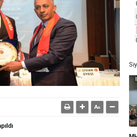
Si
pıldı
MH