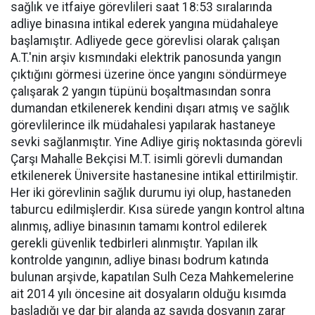
sağlık ve itfaiye görevlileri saat 18:53 sıralarında
adliye binasına intikal ederek yangına müdahaleye
başlamıştır. Adliyede gece görevlisi olarak çalışan
A.T.'nin arşiv kısmındaki elektrik panosunda yangın
çıktığını görmesi üzerine önce yangını söndürmeye
çalışarak 2 yangın tüpünü boşaltmasından sonra
dumandan etkilenerek kendini dışarı atmış ve sağlık
görevlilerince ilk müdahalesi yapılarak hastaneye
sevki sağlanmıştır. Yine Adliye giriş noktasında görevli
Çarşı Mahalle Bekçisi M.T. isimli görevli dumandan
etkilenerek Üniversite hastanesine intikal ettirilmiştir.
Her iki görevlinin sağlık durumu iyi olup, hastaneden
taburcu edilmişlerdir. Kısa sürede yangın kontrol altına
alınmış, adliye binasının tamamı kontrol edilerek
gerekli güvenlik tedbirleri alınmıştır. Yapılan ilk
kontrolde yangının, adliye binası bodrum katında
bulunan arşivde, kapatılan Sulh Ceza Mahkemelerine
ait 2014 yılı öncesine ait dosyaların olduğu kısımda
başladığı ve dar bir alanda az sayıda dosyanın zarar