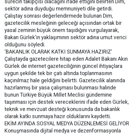
sürecin takipçisi olacağını ifade ettiğini belirten Dim,
sektör adına duyduğu memnuniyeti dile getirdi.
Çalıştay sonrası değerlendirmede bulunan Dim,
gazetecilik mesleğinin geleceği açısından ortak bir
yasal zeminin büyük önem taşıdığını vurgulayarak,
Bakan Gürlek'in yaklaşımının sektör adına umut verici
olduğunu söyledi.
'BAKANLIK OLARAK KATKI SUNMAYA HAZIRIZ'
Çalıştayda gazetecilere hitap eden Adalet Bakanı Akın
Gürlek de internet gazeteciliğinin güncel ihtiyaçlara
uygun şekilde tek bir çatı altında toplanmasının
kaçınılmaz hale geldiğini belirtti. Gazetecilik alanında
hazırlanmış bir yasa çalışması bulunması halinde
bunun Türkiye Büyük Millet Meclisi gündemine
taşınması için destek vereceklerini ifade eden Gürlek,
teknik ve mevzuat desteği konusunda da bakanlık
olarak katkı sunmaya hazır olduklarını kaydetti.
EKİM AYINDA SOSYAL MEDYA DÜZENLEMESİ GELİYOR
Konuşmasında dijital medya ve dezenformasyonla