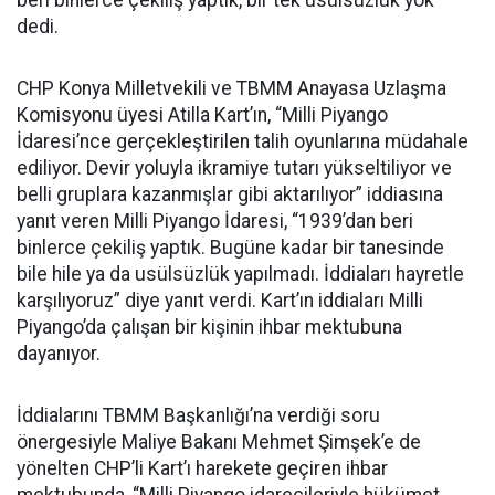
beri binlerce çekiliş yaptık, bir tek usülsüzlük yok’
dedi.
CHP Konya Milletvekili ve TBMM Anayasa Uzlaşma
Komisyonu üyesi Atilla Kart’ın, “Milli Piyango
İdaresi’nce gerçekleştirilen talih oyunlarına müdahale
ediliyor. Devir yoluyla ikramiye tutarı yükseltiliyor ve
belli gruplara kazanmışlar gibi aktarılıyor” iddiasına
yanıt veren Milli Piyango İdaresi, “1939’dan beri
binlerce çekiliş yaptık. Bugüne kadar bir tanesinde
bile hile ya da usülsüzlük yapılmadı. İddiaları hayretle
karşılıyoruz” diye yanıt verdi. Kart’ın iddiaları Milli
Piyango’da çalışan bir kişinin ihbar mektubuna
dayanıyor.
İddialarını TBMM Başkanlığı’na verdiği soru
önergesiyle Maliye Bakanı Mehmet Şimşek’e de
yönelten CHP’li Kart’ı harekete geçiren ihbar