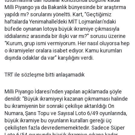
tutulmasına dair iddialar konusunda bugüne kadar
Milli Piyango ya da Bakanlık bünyesinde bir araştırma
yapıldı mı? sorularını yöneltti. Kart, “Geçtiğimiz
haftalarda Yenimahalle’deki MİT Lojmanları’ndaki
büfede oynanan lotoya büyük ikramiye çıkmasıyla
iddialarınız arasında bir ilişki var mı?” sorusu üzerine
“Kurum, grup ismi vermiyorum. Her nasıl oluyorsa hep
o ikramiyeler oralara isabet ediyor. Kamu kurumları
dışında odaklar da var” karşılığını verdi.
TRT ile sözleşme bitti anlaşamadık
Milli Piyango İdaresi’nden yapılan açıklamada şöyle
denildi: “Büyük ikramiyeyi kazanan çıkmaması halinde
bu ikramiyenin bir sonraki çekilişe aktarıldığı On
Numara, Şans Topu ve Sayısal Loto 6/49 oyunlarında,
büyük ikramiye bu oyunların kuralları gereği üç
çekilişten fazla devredememektedir. Sadece Süper