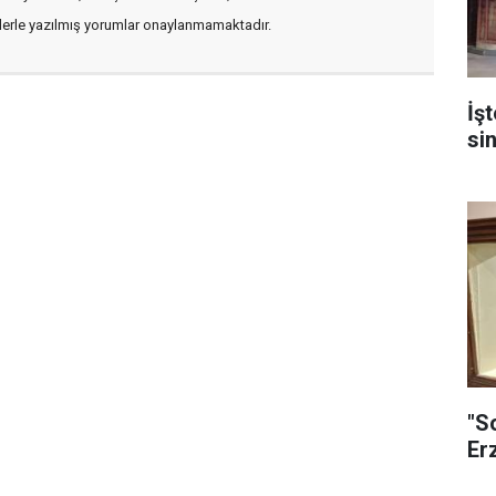
flerle yazılmış yorumlar onaylanmamaktadır.
İş
si
"S
Er