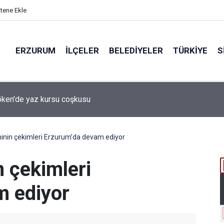
itene Ekle
ERZURUM
İLÇELER
BELEDIYELER
TÜRKIYE
S
 desteği aldı
inin çekimleri Erzurum’da devam ediyor
 çekimleri
m ediyor