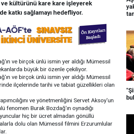
 ve kültürünü kare kare işleyerek
ya
e katkı sağlamayı hedefliyor.
tan
ın ve birçok ünlü ismin yer aldığı Mümessil
ekanlarda büyük bir özenle çekiliyor.
ın ve birçok ünlü ismin yer aldığı Mümessil
nde ilçelerinde tarihi ve tabiat güzellikleri olan
"Ş
bu
apımcılığını ve yönetmenliğini Servet Aksoy'un
ünlü fenomen Burak Bozdağ'ın oynadığı
yuncular hiç bir ücret almadan gönüllü
larla dolu olan Mümessil filmini Erzurumlular
ar.