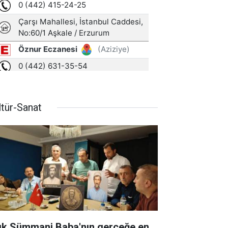
ltür-Sanat
ık Sümmani Baba'nın gerçeğe en