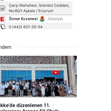
ndem
kke'de düzenlenen 11.