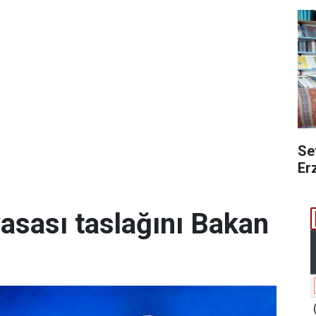
Se
Er
yasası taslağını Bakan