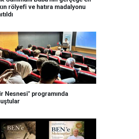
kın rölyefi ve hatıra madalyonu
ıtıldı
iir Nesnesi" programında
luştular