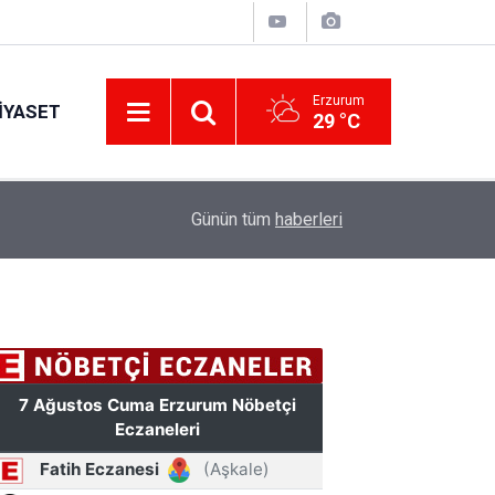
Erzurum
IYASET
29 °C
17:34
Erzurum’da gıda ve yem işletmelerine sıkı marka
Günün tüm
haberleri