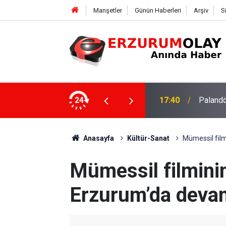
Manşetler
Günün Haberleri
Arşiv
S
su
24
17:37
TÜBİTAK
Anasayfa
Kültür-Sanat
Mümessil film
Mümessil filminin
Erzurum’da deva