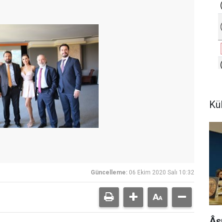
Kü
Güncelleme:
06 Ekim 2020 Salı 10:32
Âş