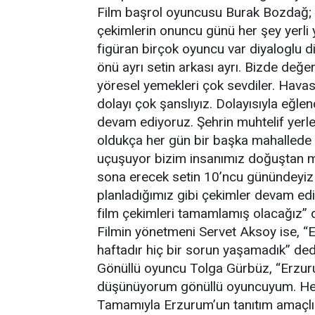
Film başrol oyuncusu Burak Bozdağ; “F
çekimlerin onuncu günü her şey yerli y
figüran birçok oyuncu var diyaloglu di
önü ayrı setin arkası ayrı. Bizde değe
yöresel yemekleri çok sevdiler. Hava
dolayı çok şanslıyız. Dolayısıyla eğle
devam ediyoruz. Şehrin muhtelif yer
oldukça her gün bir başka mahallede
uçuşuyor bizim insanımız doğuştan mi
sona erecek setin 10’ncu günündeyiz 
planladığımız gibi çekimler devam edi
film çekimleri tamamlamış olacağız” 
Filmin yönetmeni Servet Aksoy ise, “E
haftadır hiç bir sorun yaşamadık” ded
Gönüllü oyuncu Tolga Gürbüz, “Erzuru
düşünüyorum gönüllü oyuncuyum. Herh
Tamamıyla Erzurum’un tanıtım amaçlı