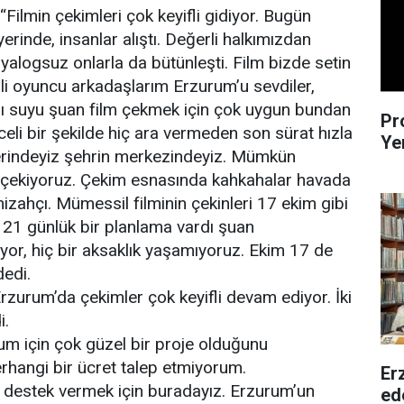
ilmin çekimleri çok keyifli gidiyor. Bugün
erinde, insanlar alıştı. Değerli halkımızdan
yalogsuz onlarla da bütünleşti. Film bizde setin
rli oyuncu arkadaşlarım Erzurum’u sevdiler,
sı suyu şuan film çekmek için çok uygun bundan
Pr
nceli bir şekilde hiç ara vermeden son sürat hızla
Ye
lerindeyiz şehrin merkezindeyiz. Mümkün
 çekiyoruz. Çekim esnasında kahkahalar havada
zahçı. Mümessil filminin çekinleri 17 ekim gibi
21 günlük bir planlama vardı şuan
yor, hiç bir aksaklık yaşamıyoruz. Ekim 17 de
dedi.
rzurum’da çekimler çok keyifli devam ediyor. İki
i.
m için çok güzel bir proje olduğunu
angi bir ücret talep etmiyorum.
Erz
 destek vermek için buradayız. Erzurum’un
ede