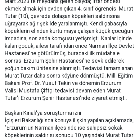
Mart 2023'te meydana gelen olayda; iftar öncesi
ekmek almak için evden çıkan 4. sınıf öğrencisi Murat
Tutar (10), çevrede dolaşan köpekleri saldırısına
uğrayarak ağır şekilde yaralanmıştı. Kendi çabasıyla
köpeklerin elinden kurtulmaya çalışan küçük çocuğun
imdadına, son anda komşusu yetişmişti. Kanlar içinde
kalan çocuk, ailesi tarafından önce Narman İlçe Devlet
Hastanesi'ne götürülmüş, buradaki ilk müdahale
sonrası Erzurum Şehir Hastanesi'ne sevk edilerek
yoğun bakım ünitesine alınmıştı. Tedavisi tamamlanan
Murat Tutar daha sonra köyüne dönmüştü. Milli Eğitim
Bakanı Prof. Dr. Yusuf Tekin ve dönemin Erzurum
Valisi Mustafa Çiftçi tedavisi devam eden Murat
Tutar'ı Erzurum Şehir Hastanesi'nde ziyaret etmişti.
Başkan Kınalı'ya soruşturma izni
İçişleri Bakanlığı'nca konuya ilişkin yapılan açıklamada,
"Erzurum'un Narman ilçesinde ise sahipsiz sokak
köpeklerinin saldırısı sonucu 10 yaşındaki Murat Tutar