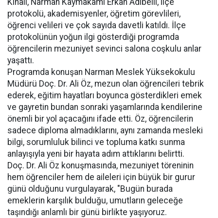
Kınalı, Narman Kaymakamı Erkan Adıbelli, ilçe
protokolü, akademisyenler, öğretim görevlileri,
öğrenci velileri ve çok sayıda davetli katıldı. İlçe
protokolünün yoğun ilgi gösterdiği programda
öğrencilerin mezuniyet sevinci salona coşkulu anlar
yaşattı.
Programda konuşan Narman Meslek Yüksekokulu
Müdürü Doç. Dr. Ali Öz, mezun olan öğrencileri tebrik
ederek, eğitim hayatları boyunca gösterdikleri emek
ve gayretin bundan sonraki yaşamlarında kendilerine
önemli bir yol açacağını ifade etti. Öz, öğrencilerin
sadece diploma almadıklarını, aynı zamanda mesleki
bilgi, sorumluluk bilinci ve topluma katkı sunma
anlayışıyla yeni bir hayata adım attıklarını belirtti.
Doç. Dr. Ali Öz konuşmasında, mezuniyet töreninin
hem öğrenciler hem de aileleri için büyük bir gurur
günü olduğunu vurgulayarak, "Bugün burada
emeklerin karşılık bulduğu, umutların geleceğe
taşındığı anlamlı bir günü birlikte yaşıyoruz.