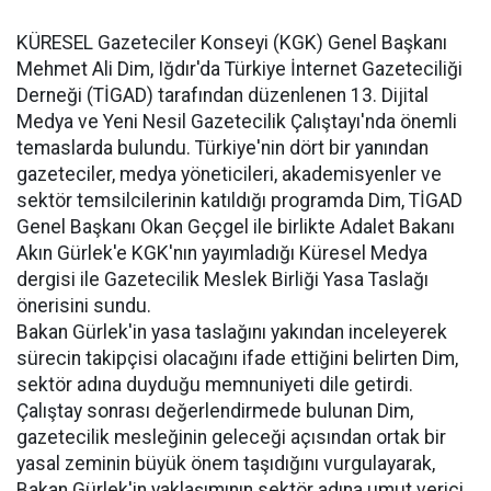
KÜRESEL Gazeteciler Konseyi (KGK) Genel Başkanı
Mehmet Ali Dim, Iğdır'da Türkiye İnternet Gazeteciliği
Derneği (TİGAD) tarafından düzenlenen 13. Dijital
Medya ve Yeni Nesil Gazetecilik Çalıştayı'nda önemli
temaslarda bulundu. Türkiye'nin dört bir yanından
gazeteciler, medya yöneticileri, akademisyenler ve
sektör temsilcilerinin katıldığı programda Dim, TİGAD
Genel Başkanı Okan Geçgel ile birlikte Adalet Bakanı
Akın Gürlek'e KGK'nın yayımladığı Küresel Medya
dergisi ile Gazetecilik Meslek Birliği Yasa Taslağı
önerisini sundu.
Bakan Gürlek'in yasa taslağını yakından inceleyerek
sürecin takipçisi olacağını ifade ettiğini belirten Dim,
sektör adına duyduğu memnuniyeti dile getirdi.
Çalıştay sonrası değerlendirmede bulunan Dim,
gazetecilik mesleğinin geleceği açısından ortak bir
yasal zeminin büyük önem taşıdığını vurgulayarak,
Bakan Gürlek'in yaklaşımının sektör adına umut verici