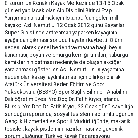
Erzurum'un Konaklı Kayak Merkezinde 13-15 Ocak
günleri yapılacak olan Alp Disiplini Birinci Etap
Yarışmasına katılmak için İstanbul'dan gelen milli
kayakçı Aslı Nemutlu, 12 Ocak 2012 günü Bayanlar
Süper G pistinde antrenman yaparken kayağının
ayağından çıkması sonucu hayatını kaybetti. Ölüm
nedeni olarak genel beden travmasına bağlı beyin
kanaması, boyun ve omurga kemiği kırıkları, kaburga
kemiklerinin batması nedeniyle de oluşan akciğer
yaralanması gösterilen Aslı Nemutlu'nun yaşamına
neden olan kazayı aydınlatması için bilirkişi olarak
Atatürk Üniversitesi Beden Eğitim ve Spor
Yüksekokulu (BESYO) Spor Sağlık Bilimleri Anabilim
Dalı öğretim üyesi Yrd.Doç.Dr. Fatih Kıyıcı, atandı.
Bilirkişi Yrd.Doç.Dr. Fatih Kıyıcı, 23 Ocak günü savcılığa
sunduğu raporunda, sosyal tesislerin sorumluluğunun
Gençlik Hizmetleri ve Spor İl Müdürlüğünde, mekanik
tesisler, kayak pistlerinin hazırlanması ve güvenlik
sorumluluğunun Türkiye Kayak Federasyonu