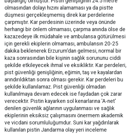
başlangıç olmuştur. Pistin genişliğinin 24.5 metre
olmasından dolayı hızını alamaması ya da pistte
düşmesi gerçekleşmemiş direk kar perdelerine
çarpmıştır. Kar perdesinin üzerinde veya önünde
herhangi bir önlem olmaması, çarpma anında ölse de
kazazedeye ilk müdahale ve ambulansa götürülmesi
için gerekli ekiplerin olmaması, ambulansın 20-25
dakika beklenerek Erzurum'dan gelmesi, normal bir
kaza sonrasından bile kişinin sağlık sorununu ciddi
şekilde etkileyecek ihmal ve eksikliktir. Kar perdeleri,
pist güvenliği genişliğinin, eğimin, taş ve kayalardan
arındırıldıktan sonra olması gerekir. Kar perdeleri bu
şekilde kullanılamaz. Pist güvenliği olmadan
kullanılmaya devam edecek ise faydadan çok zarar
verecektir. Pistin kayarken sol kenarlarına 'A-net'
denilen güvenlik ağlarının uygulanması ve sağlık
ekiplerinin eksiksiz çalışmasını önermem akademik
ve vicdani sorumluluğumdur. Suni kar yağdırılarak
kullanılan pistin Jandarma olay yeri inceleme