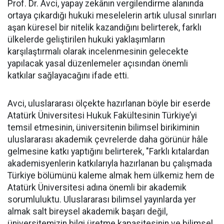
Prof. Dr. Avci, yapay zekânın vergilendirme alanında
ortaya çıkardığı hukuki meselelerin artık ulusal sınırları
aşan küresel bir nitelik kazandığını belirterek, farklı
ülkelerde geliştirilen hukuki yaklaşımların
karşılaştırmalı olarak incelenmesinin gelecekte
yapılacak yasal düzenlemeler açısından önemli
katkılar sağlayacağını ifade etti.
Avci, uluslararası ölçekte hazırlanan böyle bir eserde
Atatürk Üniversitesi Hukuk Fakültesinin Türkiye’yi
temsil etmesinin, üniversitenin bilimsel birikiminin
uluslararası akademik çevrelerde daha görünür hâle
gelmesine katkı yaptığını belirterek, "Farklı kıtalardan
akademisyenlerin katkılarıyla hazırlanan bu çalışmada
Türkiye bölümünü kaleme almak hem ülkemiz hem de
Atatürk Üniversitesi adına önemli bir akademik
sorumluluktu. Uluslararası bilimsel yayınlarda yer
almak salt bireysel akademik başarı değil,
üniversitemizin bilgi üretme kapasitesinin ve bilimsel