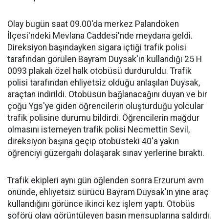
Olay bugün saat 09.00'da merkez Palandöken
İlçesi'ndeki Mevlana Caddesi'nde meydana geldi.
Direksiyon başındayken sigara içtiği trafik polisi
tarafından görülen Bayram Duysak'ın kullandığı 25 H
0093 plakalı özel halk otobüsü durduruldu. Trafik
polisi tarafından ehliyetsiz olduğu anlaşılan Duysak,
araçtan indirildi. Otobüsün bağlanacağını duyan ve bir
çoğu Ygs'ye giden öğrencilerin oluşturduğu yolcular
trafik polisine durumu bildirdi. Öğrencilerin mağdur
olmasını istemeyen trafik polisi Necmettin Sevil,
direksiyon başına geçip otobüsteki 40'a yakın
öğrenciyi güzergahı dolaşarak sınav yerlerine bıraktı.
Trafik ekipleri aynı gün öğlenden sonra Erzurum avm
önünde, ehliyetsiz sürücü Bayram Duysak'ın yine araç
kullandığını görünce ikinci kez işlem yaptı. Otobüs
şoförü olayı görüntüleyen basın mensuplarına saldırdı.