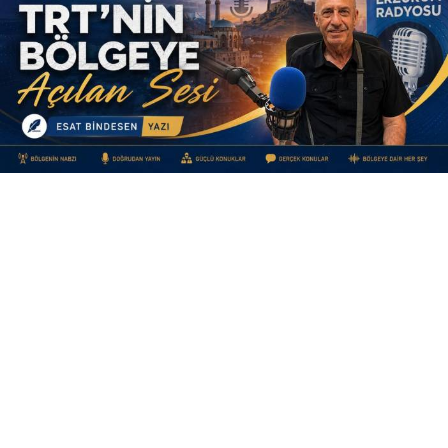
Yayınlanma:
09 Ağustos 2026 Pazar 11:40
TRT’NİN BÖLGEYE AÇILAN SESİ
Bir şehri tanımanın birçok yolu vardır.