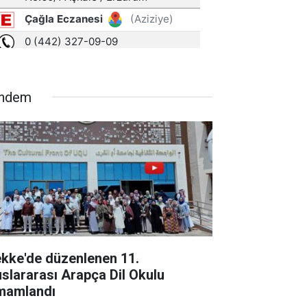
ndem
kke'de düzenlenen 11.
uslararası Arapça Dil Okulu
mamlandı