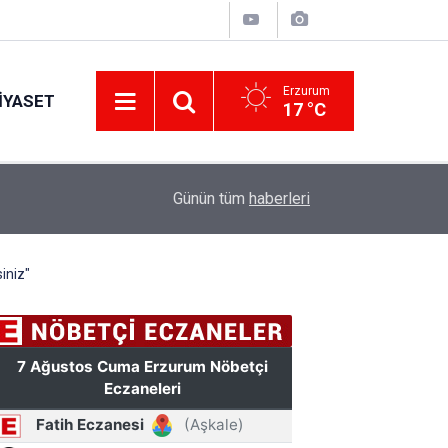
Erzurum
IYASET
17 °C
17:34
Erzurum’da gıda ve yem işletmelerine sıkı marka
Günün tüm
haberleri
iniz"