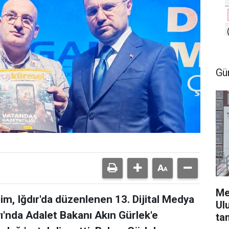
Gü
Me
m, Iğdır'da düzenlenen 13. Dijital Medya
Ul
yı'nda Adalet Bakanı Akın Gürlek'e
ta