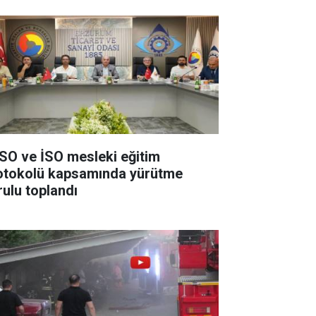
SO ve İSO mesleki eğitim
otokolü kapsamında yürütme
rulu toplandı