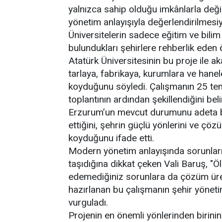
yalnızca sahip olduğu imkânlarla deği
yönetim anlayışıyla değerlendirilmesiy
Üniversitelerin sadece eğitim ve bili
bulundukları şehirlere rehberlik eden
Atatürk Üniversitesinin bu proje ile a
tarlaya, fabrikaya, kurumlara ve hane
koyduğunu söyledi. Çalışmanın 25 tema
toplantının ardından şekillendiğini bel
Erzurum’un mevcut durumunu adeta bi
ettiğini, şehrin güçlü yönlerini ve çözü
koyduğunu ifade etti.
Modern yönetim anlayışında sorunlar
taşıdığına dikkat çeken Vali Baruş, "
edemediğiniz sorunlara da çözüm ürete
hazırlanan bu çalışmanın şehir yöneti
vurguladı.
Projenin en önemli yönlerinden birini