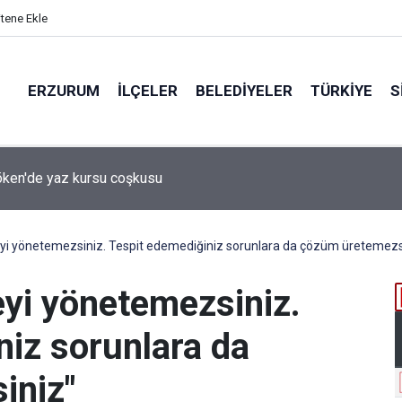
itene Ekle
ERZURUM
İLÇELER
BELEDIYELER
TÜRKIYE
S
 desteği aldı
yi yönetemezsiniz. Tespit edemediğiniz sorunlara da çözüm üretemezs
eyi yönetemezsiniz.
niz sorunlara da
iniz"