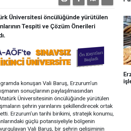
türk Üniversitesi öncülüğünde yürütülen
nlarının Tespiti ve Çözüm Önerileri
ı.
Er
iş
programda konuşan Vali Baruş, Erzurum’un
lışmanın sonuçlarının paylaşılmasından
Atatürk Üniversitesinin öncülüğünde yürütülen
maların şehrin yarınlarını şekillendirecek ortak
tti. Erzurum’un tarihi birikimi, stratejik konumu,
anlarındaki güçlü potansiyeliyle bölgenin
vurgulayan Vali Baruş, bir şehrin gelişiminin