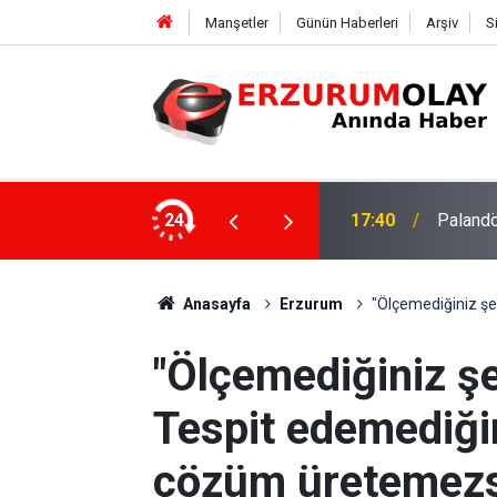
Manşetler
Günün Haberleri
Arşiv
S
su
24
17:37
TÜBİTAK
Anasayfa
Erzurum
"Ölçemediğiniz şe
"Ölçemediğiniz ş
Tespit edemediği
çözüm üretemezs