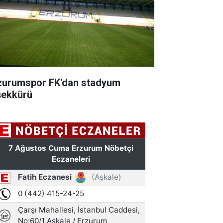
zurumspor FK'dan stadyum
şekkürü