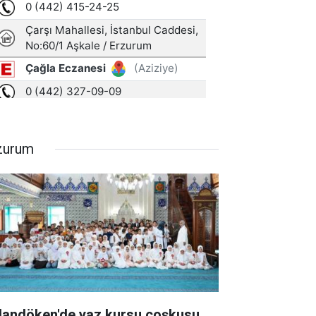
zurum
landöken'de yaz kursu coşkusu