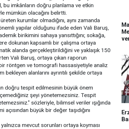
l, bu imkânların doğru planlama ve etkin
le mümkün olacağını belirtti.
m üreten kurumlar olmadığını, aynı zamanda
Ma
 önemli yapılar olduğunu ifade eden Vali Baruş,
Me
kademik birikimini sahaya yansıttığını; sokağa,
ver
lere dokunan kapsamlı bir çalışma ortaya
tik alanda gerçekleştirildiğini ve yaklaşık 150
irten Vali Baruş, ortaya çıkan raporun
r röntgen ve tomografi hassasiyetiyle analiz
m bekleyen alanlarını ayrıntılı şekilde ortaya
ın doğru tespit edilmesinin büyük önem
Ölçemediğiniz şeyi yönetemezsiniz. Tespit
mezsiniz." sözleriyle, bilimsel veriler ışığında
mi açısından büyük bir değer taşıdığını
Er
Ba
n yalnızca mevcut sorunları ortaya koyması