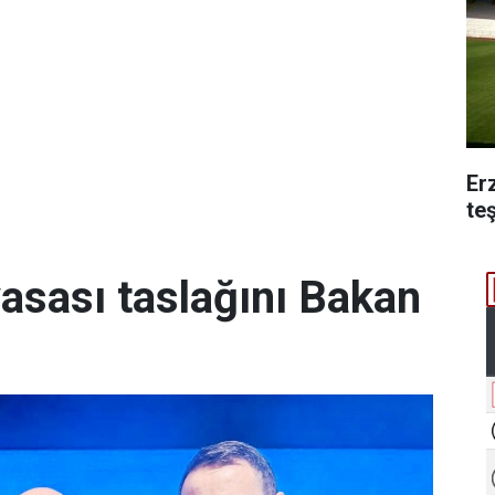
Er
te
yasası taslağını Bakan