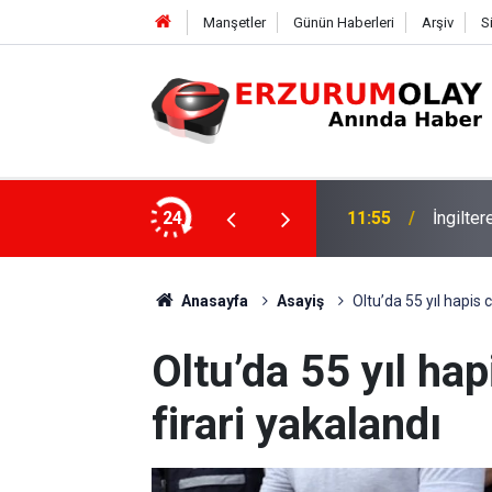
Manşetler
Günün Haberleri
Arşiv
S
24
11:52
Çay soh
Anasayfa
Asayiş
Oltu’da 55 yıl hapis 
Oltu’da 55 yıl ha
firari yakalandı