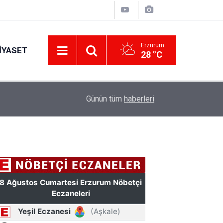
Erzurum
IYASET
28 °C
11:49
Türkiye'de bir ilki yapıyor: Kilim üzerine fırçasıy
Günün tüm
haberleri