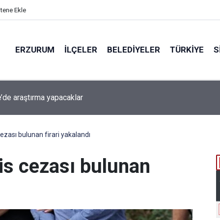
itene Ekle
ERZURUM
İLÇELER
BELEDIYELER
TÜRKIYE
S
beti iddiaya dönüştü
cezası bulunan firari yakalandı
pis cezası bulunan