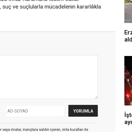
, suç ve suçlularla mücadelenin kararlılıkla
Er
al
İş
ay
veya imalar, inançlara saldırı içeren, imla kuralları ile