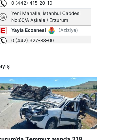
ayiş
zurum'da Temmuz ayında 218