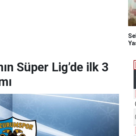
Se
Ya
n Süper Lig’de ilk 3
amı