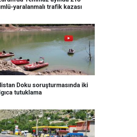
ümlü-yaralanmalı trafik kazası
listan Doku soruşturmasında iki
lgıca tutuklama