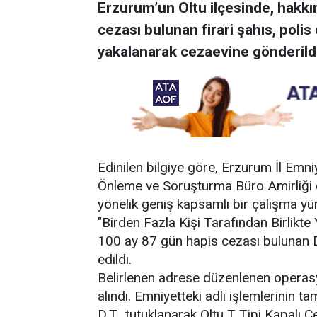
Erzurum’un Oltu ilçesinde, hakkı
cezası bulunan firari şahıs, poli
yakalanarak cezaevine gönderildi
Edinilen bilgiye göre, Erzurum İl Em
Önleme ve Soruşturma Büro Amirliği e
yönelik geniş kapsamlı bir çalışma yürü
"Birden Fazla Kişi Tarafından Birlikt
100 ay 87 gün hapis cezası bulunan D.
edildi.
Belirlenen adrese düzenlenen operasyo
alındı. Emniyetteki adli işlemlerinin 
D.T., tutuklanarak Oltu T Tipi Kapalı 