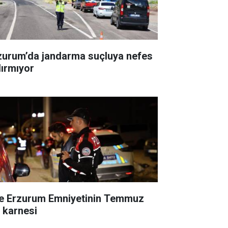
zurum’da jandarma suçluya nefes
dırmıyor
te Erzurum Emniyetinin Temmuz
ı karnesi