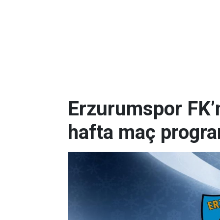
Erzurumspor FK’nı
hafta maç progr