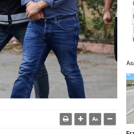
As
Er