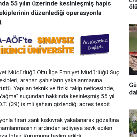
nda 55 yılın üzerinde kesinleşmiş hapis
öl
s ekiplerinin düzenlediği operasyonla
.
niyet Müdürlüğü Oltu İlçe Emniyet Müdürlüğü Suç
kipleri, aranan şahısların yakalanmasına
Gü
ttü. Yapılan teknik ve fiziki takip neticesinde,
da
e Yağma" suçundan hakkında kesinleşmiş 55 yıl
T. (39) isimli şahsın gizlendiği adres tespit
nla firari zanlı kıskıvrak yakalanarak gözaltına
tamamlanmasının ardından adliyeye sevk edilen
Ceza İnfaz Kurumuna teslim edildi.