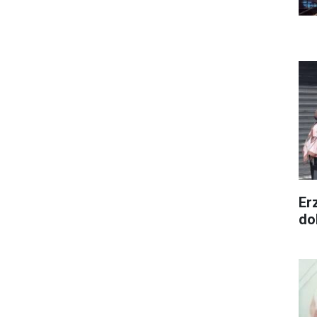
Er
dol