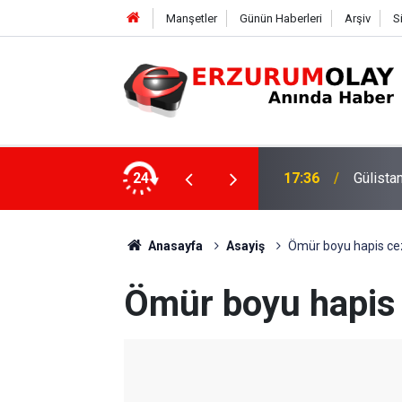
Manşetler
Günün Haberleri
Arşiv
S
ki dalgıca tutuklama
24
12:29
Anasayfa
Asayiş
Ömür boyu hapis ceza
Ömür boyu hapis c