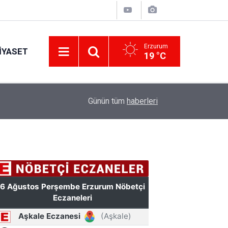
Erzurum
IYASET
19 °C
12:25
YÜRÜYEN PARALAR MANGASI
Günün tüm
haberleri