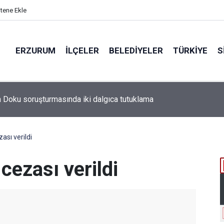
itene Ekle
ERZURUM
İLÇELER
BELEDIYELER
TÜRKIYE
S
sı verildi
ezası verildi