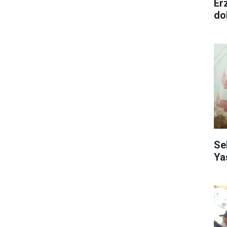
Er
dol
Se
Ya