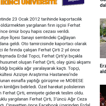
da
mtinde 23 Ocak 2012 tarihinde kaportacılık
ldürmekten yargılanan fırın işçisi Ferhat
'nce ömür boyu hapis cezası verildi.
iye İlçesi Sanayi semtindeki Çağlayan
ana geldi. Oto tamircisinde kaportacı olarak
 ile fırında çalışan Ferhat Çirti 2 yıl önce
tışmada Erdal Topci, Ferhat Çirti'yi bıçakla
a husumet oluşan Ferhat Çirti, olay günü akşamı
Er
ldığı bıçakla ağır yaralayarak kaçtı. Topçi,
al
Fakültesi Aziziye Araştırma Hastanesi'nde
e bulunan esnafla yaptığı görüşme ve MOBESE
n kimliğini belirledi. Özel harekat polislerinin
n Ferhat Çirti, emniyete giderek teslim oldu.
u yargılanan Ferhat Çirti, 3'üncü Ağır Ceza
tı. Cinayetten önce Facebook üzerinden Erdal