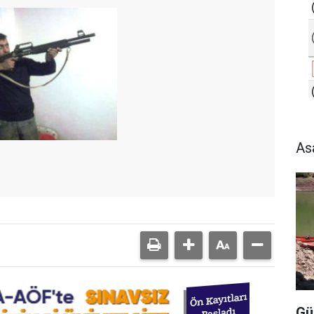
As
Gü