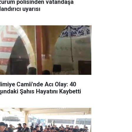
zurum polisinden vatandaşa
andırıcı uyarısı
limiye Camii'nde Acı Olay: 40
şındaki Şahıs Hayatını Kaybetti