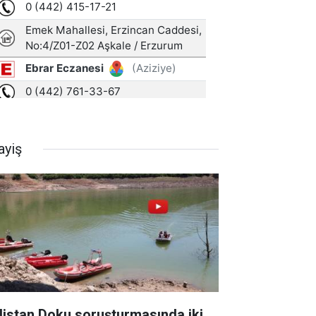
ayiş
listan Doku soruşturmasında iki