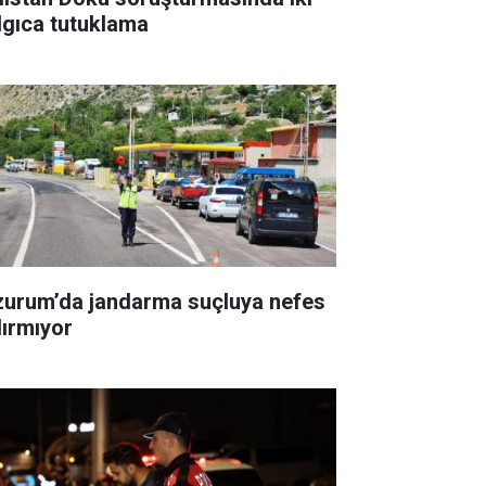
lgıca tutuklama
zurum’da jandarma suçluya nefes
dırmıyor