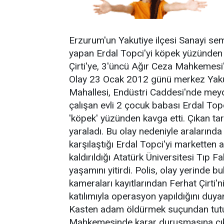
Erzurum'un Yakutiye ilçesi Sanayi se
yapan Erdal Topci'yi köpek yüzünden ö
Çirti'ye, 3'üncü Ağır Ceza Mahkemesi
Olay 23 Ocak 2012 günü merkez Yakut
Mahallesi, Endüstri Caddesi'nde meyd
çalışan evli 2 çocuk babası Erdal Topci
'köpek' yüzünden kavga etti. Çıkan tar
yaraladı. Bu olay nedeniyle aralarınd
karşılaştığı Erdal Topci'yi marketten a
kaldırıldığı Atatürk Üniversitesi Tıp 
yaşamını yitirdi. Polis, olay yerind
kameraları kayıtlarından Ferhat Çirti'ni
katılımıyla operasyon yapıldığını duya
Kasten adam öldürmek suçundan tutukl
Mahkemesinde karar duruşmasına çık