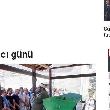
Gü
tu
acı günü