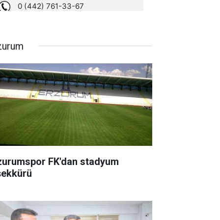
zurum
zurumspor FK'dan stadyum
şekkürü