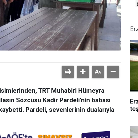
Er
isimlerinden, TRT Muhabiri Hümeyra
 Basın Sözcüsü Kadir Pardeli'nin babası
Er
te
kaybetti. Pardeli, sevenlerinin dualarıyla