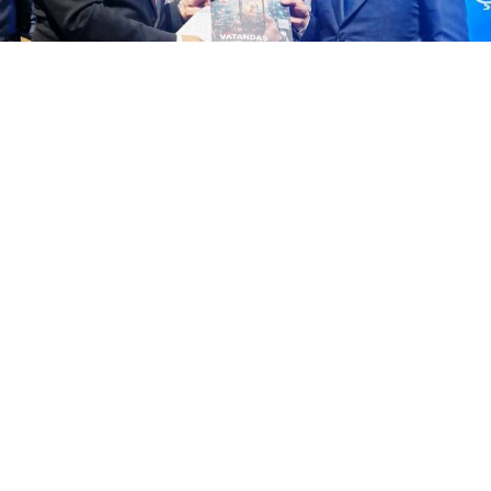
Yayınlanma:
07 Ağustos 2026 Cuma 17:48
KGK Genel Başkanı Mehmet Ali Dim, Iğdır'da
düzenlenen 13. Dijital Medya ve Yeni Nesil
Gazetecilik Çalıştayı'nda Adalet Bakanı Akın
Gürlek'e Gazetecilik Meslek Birliği Yasa Taslağı'nı
takdim etti. Bakan Gürlek, yasa tasarısının takipçisi
olacağını açıkladı
KÜRESEL Gazeteciler Konseyi (KGK) Genel Başkanı