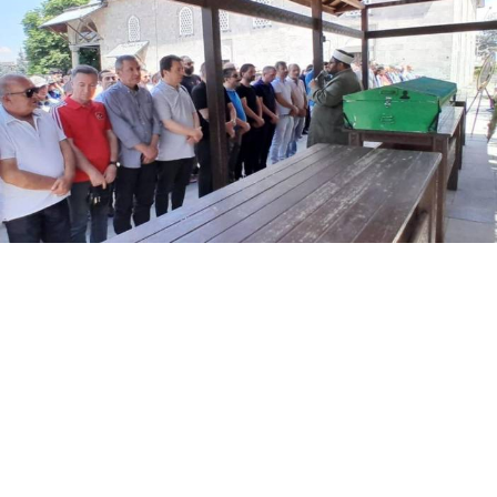
Yayınlanma:
06 Ağustos 2026 Perşembe 17:39
Erzurumspor camiasının sevilen isimlerinden, TRT
Muhabiri Hümeyra Pardeli ile Palandöken Kartalları
Basın Sözcüsü Kadir Pardeli'nin babası Baki Pardeli,
76 yaşında hayatını kaybetti. Pardeli, sevenlerinin
dualarıyla son yolculuğuna uğurlandı.