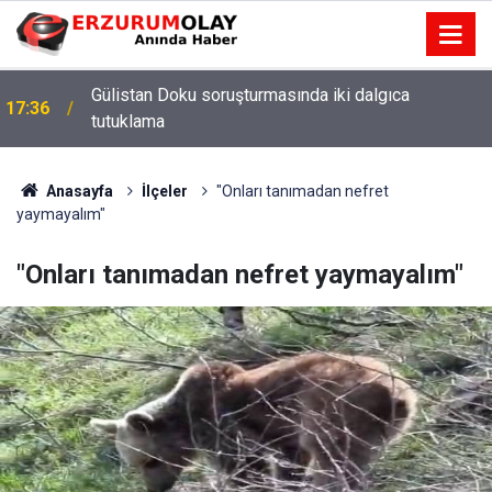
Gülistan Doku soruşturmasında iki dalgıca
17:36
tutuklama
Anasayfa
İlçeler
"Onları tanımadan nefret
yaymayalım"
"Onları tanımadan nefret yaymayalım"