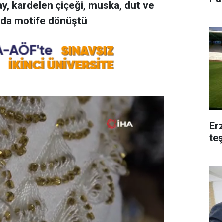
çay, kardelen çiçeği, muska, dut ve
ada motife dönüştü
Er
te