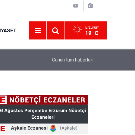
Erzurum
IYASET
19 °C
Erzurum’a yeni nesil dev eğitim kampüsü: Özel 
11:42
Günün tüm
haberleri
hazırlanacak