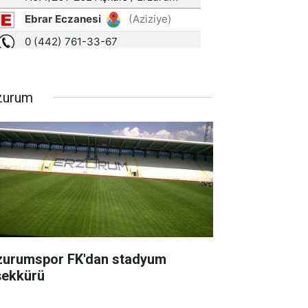
zurum
zurumspor FK'dan stadyum
şekkürü