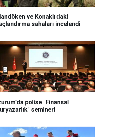
landöken ve Konaklı'daki
açlandırma sahaları incelendi
zurum’da polise "Finansal
uryazarlık" semineri