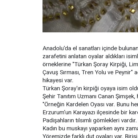
Anadolu'da el sanatları içinde bulunan
zarafetini anlatan oyalar aldıkları isi
örneklerine "Türkan Şoray Kirpiği, Li
Çavuş Sırması, Tren Yolu ve Peynir" ad
hikayesi var.
Türkan Şoray'ın kirpiği oyaya isim old
Şehir Tanıtım Uzmanı Canan Şimşek, he
"Örneğin Kardelen Oyası var. Bunu he
Erzurum'un Karayazı ilçesinde bir kard
Padişahların tılsımlı gömlekleri vardır
Kadın bu muskayı yaparken aynı zam
Yöremizde farklı dut oyaları var. Birisi