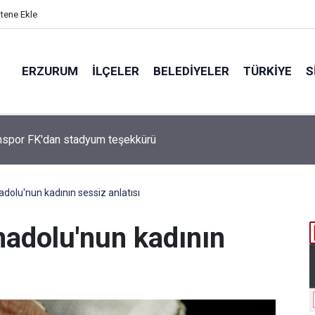
itene Ekle
ERZURUM
İLÇELER
BELEDIYELER
TÜRKIYE
S
Çakmak, "COP31 Yolunda Bilim Diplomasisi: Akademi Lansmanı"
ına Katıldı
nadolu'nun kadının sessiz anlatısı
Anadolu'nun kadının