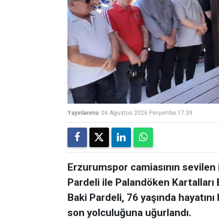
Yayınlanma:
06 Ağustos 2026 Perşembe 17:39
Erzurumspor camiasının sevilen 
Pardeli ile Palandöken Kartalları
Baki Pardeli, 76 yaşında hayatını 
son yolculuğuna uğurlandı.