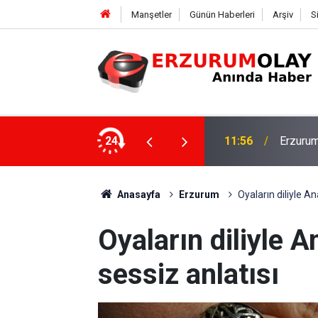
Manşetler
Günün Haberleri
Arşiv
S
Rektör 
şekkürü
24
11:50
Program
Anasayfa
Erzurum
Oyaların diliyle A
Oyaların diliyle 
sessiz anlatısı