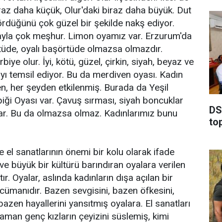
az daha küçük, Olur'daki biraz daha büyük. Dut
gördüğünü çok güzel bir şekilde nakş ediyor.
ayla çok meşhur. Limon oyamız var. Erzurum'da
tüde, oyalı başörtüde olmazsa olmazdır.
biye olur. İyi, kötü, güzel, çirkin, siyah, beyaz ve
yayı temsil ediyor. Bu da merdiven oyası. Kadın
n, her şeyden etkilenmiş. Burada da Yeşil
iği Oyası var. Çavuş sırması, siyah boncuklar
DSİ
 var. Bu da olmazsa olmaz. Kadınlarımız bunu
to
 el sanatlarının önemi bir kolu olarak ifade
ve büyük bir kültürü barındıran oyalara verilen
ır. Oyalar, aslında kadınların dışa açılan bir
cümanıdır. Bazen sevgisini, bazen öfkesini,
bazen hayallerini yansıtmış oyalara. El sanatları
aman genç kızların çeyizini süslemiş, kimi