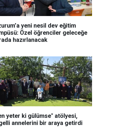
zurum’a yeni nesil dev eğitim
mpüsü: Özel öğrenciler geleceğe
rada hazırlanacak
en yeter ki gülümse" atölyesi,
elli annelerini bir araya getirdi