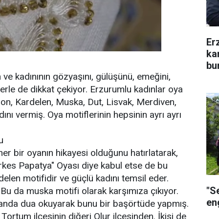
Er
ka
bu
 ve kadınının gözyaşını, gülüşünü, emeğini,
mlerle de dikkat çekiyor. Erzurumlu kadınlar oya
mon, Kardelen, Muska, Dut, Lisvak, Merdiven,
ını vermiş. Oya motiflerinin hepsinin ayrı ayrı
u
r bir oyanın hikayesi olduğunu hatırlatarak,
rkes Papatya" Oyası diye kabul etse de bu
elen motifidir ve güçlü kadını temsil eder.
"S
. Bu da muska motifi olarak karşımıza çıkıyor.
eng
anda dua okuyarak bunu bir başörtüde yapmış.
 Tortum ilçesinin diğeri Olur ilçesinden. İkisi de