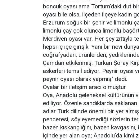
boncuk oyası ama Tortum'daki dut bir
oyası bile olsa, ilçeden ilçeye kadın 
Erzurum soğuk bir şehir ve limonlu ç
limonlu çay çok olunca limonlu başör
Merdiven oyası var. Her şey zıttıyla ter
hepsi iç içe girişik. Yani bir nevi dün
coğrafyadan, ürünlerden, yediklerinde
Çamdan etkilenmiş. Türkan Şoray Kirp
askerleri temsil ediyor. Peynir oyası
peynir oyası olarak yapmış" dedi.
Oyalar bir iletişim aracı olmuştur
Oya, Anadolu geleneksel kültürünün ve
ediliyor. Özenle sandıklarda saklanan 
adlar Türk dilinde önemli bir yer almışt
penceresi, söyleyemediği sözlerin ter
bazen kıskançlığını, bazen kavgasını, 
içinde yer alan oya; Anadolu'da kimi z