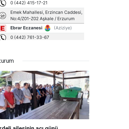
zurum
rdeli ailesinin acı günü