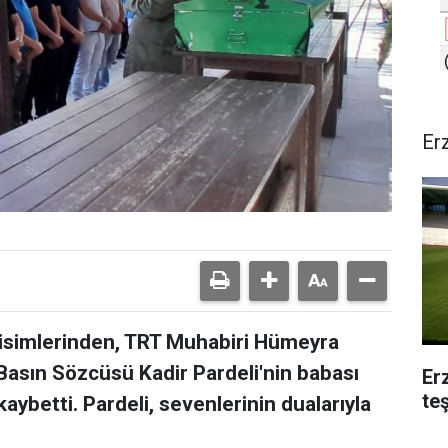
Er
isimlerinden, TRT Muhabiri Hümeyra
 Basın Sözcüsü Kadir Pardeli'nin babası
Er
te
kaybetti. Pardeli, sevenlerinin dualarıyla