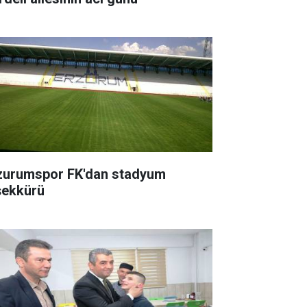
zurumspor FK'dan stadyum
şekkürü