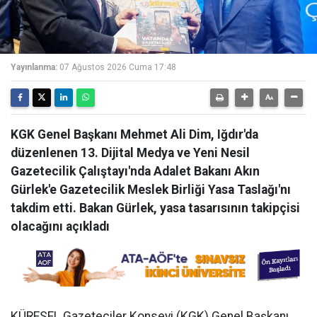
Yayınlanma:
07 Ağustos 2026 Cuma 17:48
KGK Genel Başkanı Mehmet Ali Dim, Iğdır'da
düzenlenen 13. Dijital Medya ve Yeni Nesil
Gazetecilik Çalıştayı'nda Adalet Bakanı Akın
Gürlek'e Gazetecilik Meslek Birliği Yasa Taslağı'nı
takdim etti. Bakan Gürlek, yasa tasarısının takipçisi
olacağını açıkladı
KÜRESEL Gazeteciler Konseyi (KGK) Genel Başkanı