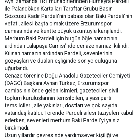
Aynı zamanda TRT muhabirlerinden Hümeyra Pardeli
ile Palandöken Kartalları Taraftar Grubu Basın
Sözcüsü Kadir Pardeli'nin babası olan Baki Pardeli'nin
vefatı, ailesi başta olmak üzere Erzurumspor
camiasında ve kentte büyük üzüntüyle karşılandı.
Merhum Baki Pardeli için bugün öğle namazının
ardından Lalapaşa Camisi'nde cenaze namazı kılındı.
Kılınan namazın ardından Pardeli, sevenlerinin
gözyaşları ve duaları eşliğinde son yolculuğuna
uğurlandı.
Cenaze törenine Doğu Anadolu Gazeteciler Cemiyeti
(DAGC) Başkanı Ayhan Türkez, Erzurumspor
camiasının önde gelen isimleri, gazeteciler, sivil
toplum kuruluşlarının temsilcileri, siyasi parti
temsilcileri, aile yakınları, dostları ve çok sayıda
vatandaş katıldı. Törende Pardeli ailesi taziyeleri kabul
ederken, sevenleri merhum Baki Pardeli'yi yalnız
bırakmadı.
Uzun yıllardır çevresinde yardımsever kişiliği ve