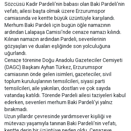
Sözcüsü Kadir Pardeli'nin babası olan Baki Pardeli'nin
vefatı, ailesi başta olmak üzere Erzurumspor
camiasında ve kentte büyük üzüntüyle karşılandı.
Merhum Baki Pardeli için bugün öğle namazının
ardından Lalapaşa Camisi'nde cenaze namazı kılındı.
Kılınan namazın ardından Pardeli, sevenlerinin
gözyaşları ve duaları eşliğinde son yolculuğuna
uğurlandı.
Cenaze törenine Doğu Anadolu Gazeteciler Cemiyeti
(DAGC) Başkanı Ayhan Türkez, Erzurumspor
camiasının önde gelen isimleri, gazeteciler, sivil
toplum kuruluşlarının temsilcileri, siyasi parti
temsilcileri, aile yakınları, dostları ve çok sayıda
vatandaş katıldı. Törende Pardeli ailesi taziyeleri kabul
ederken, sevenleri merhum Baki Pardeli'yi yalnız
bırakmadı.
Uzun yıllardır çevresinde yardımsever kişiliği ve
mütevazı yaşamıyla tanınan Baki Pardeli'nin vefatı,
kentte derin bir üzüntüye neden oldu. Cenazeye