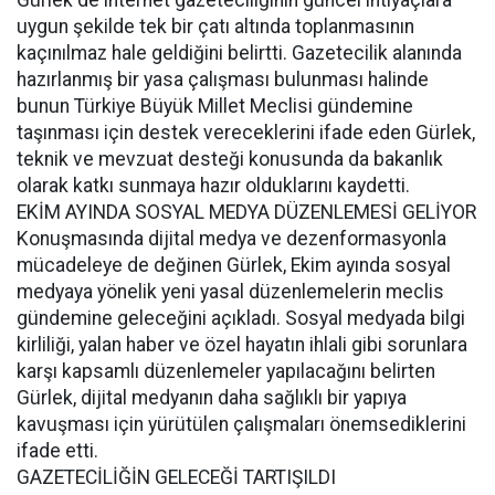
Gürlek de internet gazeteciliğinin güncel ihtiyaçlara
uygun şekilde tek bir çatı altında toplanmasının
kaçınılmaz hale geldiğini belirtti. Gazetecilik alanında
hazırlanmış bir yasa çalışması bulunması halinde
bunun Türkiye Büyük Millet Meclisi gündemine
taşınması için destek vereceklerini ifade eden Gürlek,
teknik ve mevzuat desteği konusunda da bakanlık
olarak katkı sunmaya hazır olduklarını kaydetti.
EKİM AYINDA SOSYAL MEDYA DÜZENLEMESİ GELİYOR
Konuşmasında dijital medya ve dezenformasyonla
mücadeleye de değinen Gürlek, Ekim ayında sosyal
medyaya yönelik yeni yasal düzenlemelerin meclis
gündemine geleceğini açıkladı. Sosyal medyada bilgi
kirliliği, yalan haber ve özel hayatın ihlali gibi sorunlara
karşı kapsamlı düzenlemeler yapılacağını belirten
Gürlek, dijital medyanın daha sağlıklı bir yapıya
kavuşması için yürütülen çalışmaları önemsediklerini
ifade etti.
GAZETECİLİĞİN GELECEĞİ TARTIŞILDI