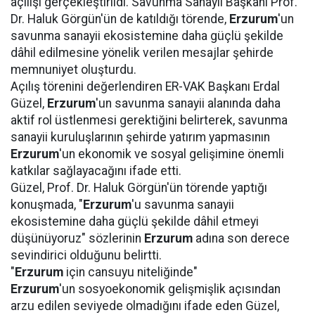
açılışı gerçekleştirildi. Savunma Sanayii Başkanı Prof.
Dr. Haluk Görgün'ün de katıldığı törende,
Erzurum
'un
savunma sanayii ekosistemine daha güçlü şekilde
dâhil edilmesine yönelik verilen mesajlar şehirde
memnuniyet oluşturdu.
Açılış törenini değerlendiren ER-VAK Başkanı Erdal
Güzel,
Erzurum
'un savunma sanayii alanında daha
aktif rol üstlenmesi gerektiğini belirterek, savunma
sanayii kuruluşlarının şehirde yatırım yapmasının
Erzurum
'un ekonomik ve sosyal gelişimine önemli
katkılar sağlayacağını ifade etti.
Güzel, Prof. Dr. Haluk Görgün'ün törende yaptığı
konuşmada, "
Erzurum
'u savunma sanayii
ekosistemine daha güçlü şekilde dâhil etmeyi
düşünüyoruz" sözlerinin
Erzurum
adına son derece
sevindirici olduğunu belirtti.
"
Erzurum
için cansuyu niteliğinde"
Erzurum
'un sosyoekonomik gelişmişlik açısından
arzu edilen seviyede olmadığını ifade eden Güzel,