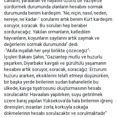
canların, yaralanan ve hayatını özürlü bir vaziyette
sürdürmek durumunda olanların hesabını sormak
durumunda benim kardeşim. 'Ne, niçin, nasıl, neden,
nereye, ne kadar-' sorularını artık benim Kürt kardeşim
soruyor, soracak. Bu soruları hep beraber
sorduracağız. Yakılan ormanların, katledilen
hayvanların, koyunların sayılarını artık saymak ve
değerlerini sormak durumunda" dedi.
-"Akılla inşallah her şeyi birlikte çözeceğiz"-
İçişleri Bakanı Şahin, "Gaziantep mutlu ve huzurlu
yaşarken, Diyarbakır kavgalı ve gürültülü yaşamanın
hesabını artık soruyor, soracak, soracağız. Erzurum
huzuru ararken, eksiklerini telafi etmeyi düşünürken,
bir başka yerde birilerinin sudan bahanelerle bu
ülkede, kavga tiyatrosunu oluşturmasının hesabı
sorulacaktır. Havaalanı yapılırken, suyu getirilmek
üzere baraj yapılan Yüksekova'da hala birilerinin iğrenç
direnişleri, insanları zorla, korkuyla sokağa
dökmelerinin hesabı sorulacaktır ve sorulmaktadır"