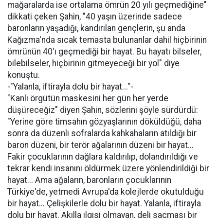
mağaralarda ise ortalama ömrün 20 yılı geçmediğine"
dikkati çeken Şahin, "40 yaşın üzerinde sadece
baronların yaşadığı, kandırılan gençlerin, şu anda
Kağızma'nda sıcak temasta bulunanlar dahil hiçbirinin
ömrünün 40'ı geçmediği bir hayat. Bu hayatı bilseler,
bilebilseler, hiçbirinin gitmeyeceği bir yol" diye
konuştu.
-"Yalanla, iftirayla dolu bir hayat..."-
"Kanlı örgütün maskesini her gün her yerde
düşüreceğiz" diyen Şahin, sözlerini şöyle sürdürdü:
"Yerine göre timsahın gözyaşlarının döküldüğü, daha
sonra da düzenli sofralarda kahkahaların atıldığı bir
baron düzeni, bir terör ağalarının düzeni bir hayat...
Fakir çocuklarının dağlara kaldırılıp, dolandırıldığı ve
tekrar kendi insanını öldürmek üzere yönlendirildiği bir
hayat... Ama ağaların, baronların çocuklarının
Türkiye'de, yetmedi Avrupa'da kolejlerde okutulduğu
bir hayat... Çelişkilerle dolu bir hayat. Yalanla, iftirayla
dolu bir hayat. Akılla ilgisi olmayan, deli saçması bir