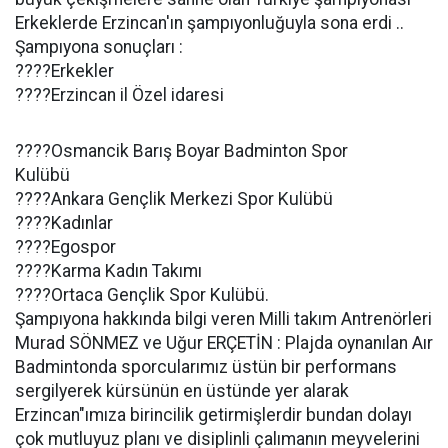
Erkeklerde Erzincan'ın şampıyonluğuyla sona erdi ..
Şampıyona sonuçları :
????Erkekler
????Erzincan il Özel idaresi
????Osmancik Barış Boyar Badminton Spor
Kulübü
????Ankara Gençlik Merkezi Spor Kulübü
????Kadınlar
????Egospor
????Karma Kadın Takımı
????Ortaca Gençlik Spor Kulübü.
Şampıyona hakkında bilgi veren Milli takım Antrenörleri
Murad SÖNMEZ ve Uğur ERÇETİN : Plajda oynanılan Aır
Badmintonda sporcularımız üstün bir performans
sergilyerek kürsünün en üstünde yer alarak
Erzincan"ımıza birincilik getirmişlerdir bundan dolayı
çok mutluyuz planı ve disiplinli çalımanın meyvelerini