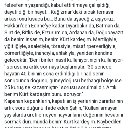
felsefenin yaşandığı, kabul ettirilmeye çalışıldığı,
dayatıldığı bir hayat... Kağızman'daki sıcak temasın
arkası önü kısaca bu... Bunu da aşacağız, aşıyoruz.
Hakkari'den Edirne'ye kadar Diyarbakır da, Batman da,
Siirt de, Bitlis de, Erzurum da, Ardahan da, Doğubayazıt
da benim insanım, benim Kürt kardeşim. Mertliğiyle,
yiğitliğiyle, asaletiyle, töresiyle, misafirperverliğiyle,
cömertliğiyle, inancıyla, ahlakıyla, yeniden kendine
gelecektir. 'Beni birileri nasıl kullanıyor, niçin kullanıyor-
' sorusunu artık sormaya başlamıştır. '30 senede,
hayatın 40 bininin sona erdirildiği bir hadisenin
sonucunda doğusu, güneydoğusu herhangi bölge ise
25 kuruş ne kazanmıştır-' sorusu sorulmalıdır. Artık
benim Kürt kardeşim bunu soruyor."
Kapanan kepenklerin, kapatılan iş yerlerinin zararlarının
artık sorulduğunu ifade eden Şahin, "Kullanılamayan
yaylalarda üretilemeyen hayvanların değerinin hesabını
sormak durumunda benim Kürt kardeşim. Kaybedilen