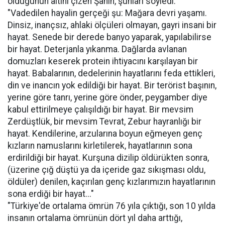
olduğunun altını çizen Şahin, şunları söyledi:
"Vadedilen hayalin gerçeği şu: Mağara devri yaşamı.
Dinsiz, inançsız, ahlaki ölçüleri olmayan, gayri insani bir
hayat. Senede bir derede banyo yaparak, yapılabilirse
bir hayat. Deterjanla yıkanma. Dağlarda avlanan
domuzları keserek protein ihtiyacını karşılayan bir
hayat. Babalarının, dedelerinin hayatlarını feda ettikleri,
din ve inancın yok edildiği bir hayat. Bir terörist başının,
yerine göre tanrı, yerine göre önder, peygamber diye
kabul ettirilmeye çalışıldığı bir hayat. Bir mevsim
Zerdüştlük, bir mevsim Tevrat, Zebur hayranlığı bir
hayat. Kendilerine, arzularına boyun eğmeyen genç
kızların namuslarını kirletilerek, hayatlarının sona
erdirildiği bir hayat. Kurşuna dizilip öldürükten sonra,
(üzerine çığ düştü ya da içeride gaz sıkışması oldu,
öldüler) denilen, kaçırılan genç kızlarımızın hayatlarının
sona erdiği bir hayat..."
"Türkiye'de ortalama ömrün 76 yıla çıktığı, son 10 yılda
insanın ortalama ömrünün dört yıl daha arttığı,