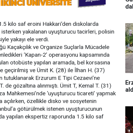
da
 1.5 kilo saf eroini Hakkari’den diskolarda
isterken yakalanan uyuşturucu tacirleri, polisin
iyle yakayı ele verdi.
ü Kaçakçılık ve Organize Suçlarla Mücadele
nledikleri ‘Kapan-2’ operasyonu kapsamında
ulan otobüste yapılan aramada, bel korsasına
e geçirilmiş ve Ümit K. (28) ile İlhan H. (37)
n tutuklanarak Erzurum E Tipi Cezaevi’ne
Er
T. de gözaltına alınmıştı. Ümit T, Kemal T. (31)
al
eza Mahkemesi’nde ‘uyuşturucu ticareti’ yapmak
 açılırken, özellikle disko ve sosyetenin
tanbul’a götürülmek istenen uyuşturucunun
a yapılan ekspertiz raporunda 1.5 kilo saf