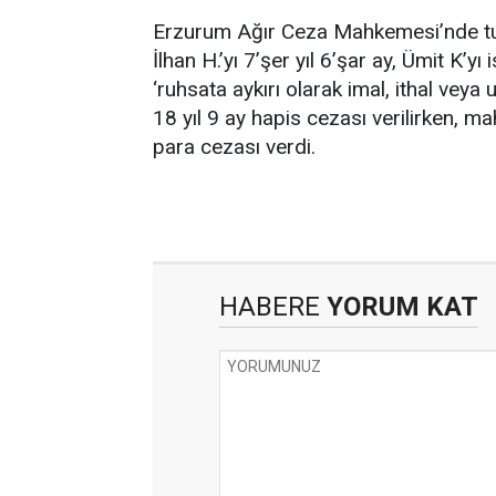
Erzurum Ağır Ceza Mahkemesi’nde tutu
İlhan H.’yı 7’şer yıl 6’şar ay, Ümit K’yı
‘ruhsata aykırı olarak imal, ithal ve
18 yıl 9 ay hapis cezası verilirken, m
para cezası verdi.
HABERE
YORUM KAT