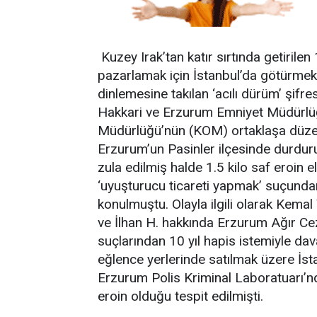
Kuzey Irak’tan katır sırtında getirilen
pazarlamak için İstanbul’da götürmek 
dinlemesine takılan ‘acılı dürüm’ şifres
Hakkari ve Erzurum Emniyet Müdürlüğ
Müdürlüğü’nün (KOM) ortaklaşa düze
Erzurum’un Pasinler ilçesinde durdur
zula edilmiş halde 1.5 kilo saf eroin el
‘uyuşturucu ticareti yapmak’ suçunda
konulmuştu. Olayla ilgili olarak Kemal 
ve İlhan H. hakkında Erzurum Ağır C
suçlarından 10 yıl hapis istemiyle dava
eğlence yerlerinde satılmak üzere İs
Erzurum Polis Kriminal Laboratuarı’nd
eroin olduğu tespit edilmişti.