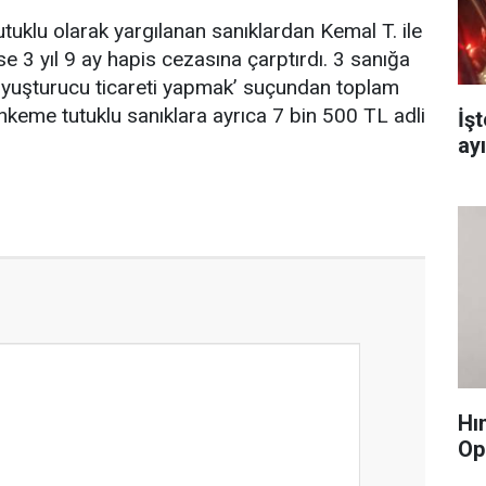
klu olarak yargılanan sanıklardan Kemal T. ile
 ise 3 yıl 9 ay hapis cezasına çarptırdı. 3 sanığa
ya uyuşturucu ticareti yapmak’ suçundan toplam
ahkeme tutuklu sanıklara ayrıca 7 bin 500 TL adli
İş
ay
Hı
Op