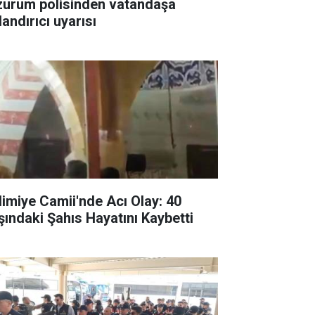
zurum polisinden vatandaşa
andırıcı uyarısı
limiye Camii'nde Acı Olay: 40
şındaki Şahıs Hayatını Kaybetti