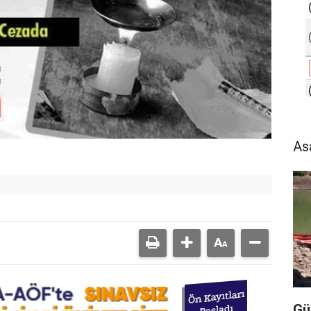
As
Gü