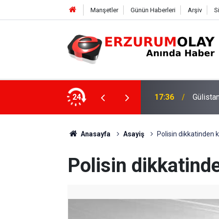
Manşetler
Günün Haberleri
Arşiv
S
ki dalgıca tutuklama
24
12:29
Anasayfa
Asayiş
Polisin dikkatinden 
Polisin dikkatind