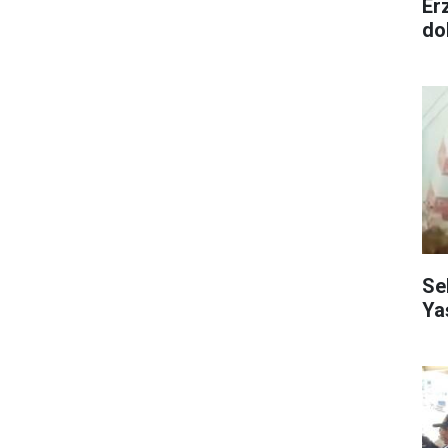
Er
dol
Se
Ya