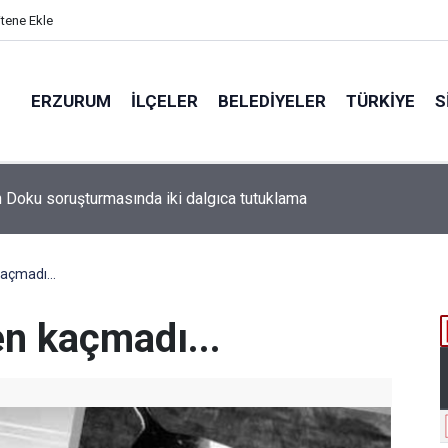
itene Ekle
ERZURUM
İLÇELER
BELEDIYELER
TÜRKIYE
S
kaçmadı...
en kaçmadı...