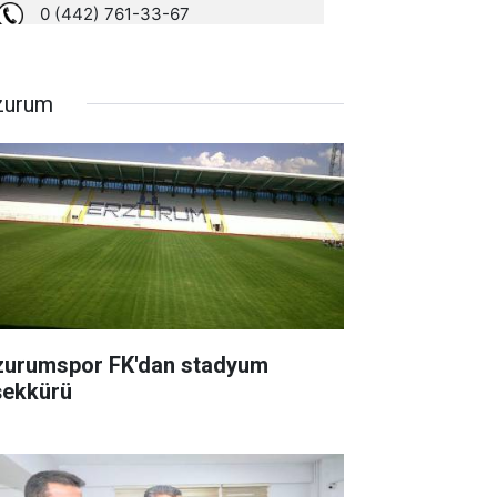
zurum
zurumspor FK'dan stadyum
şekkürü