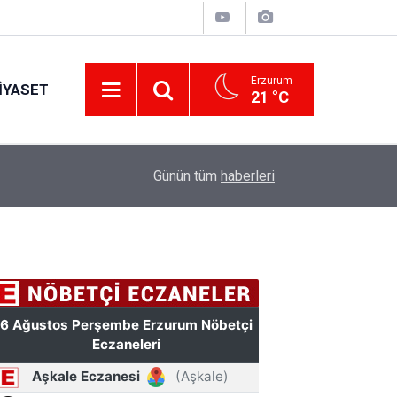
Erzurum
IYASET
21 °C
12:25
YÜRÜYEN PARALAR MANGASI
Günün tüm
haberleri