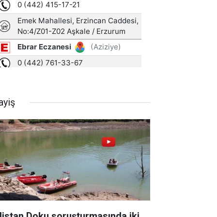
ayiş
listan Doku soruşturmasında iki