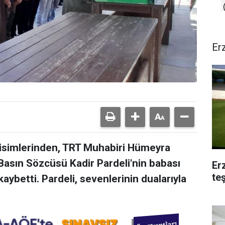
Er
isimlerinden, TRT Muhabiri Hümeyra
 Basın Sözcüsü Kadir Pardeli'nin babası
Er
te
kaybetti. Pardeli, sevenlerinin dualarıyla