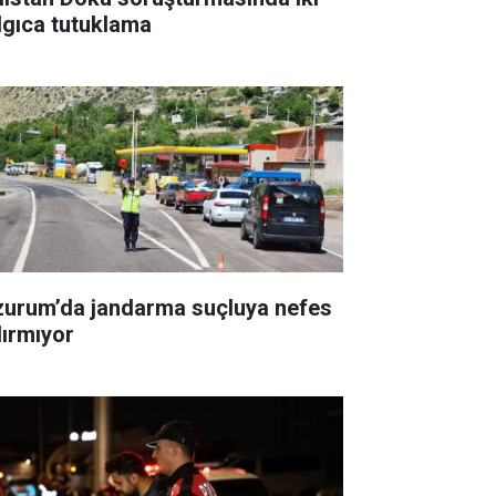
lgıca tutuklama
zurum’da jandarma suçluya nefes
dırmıyor