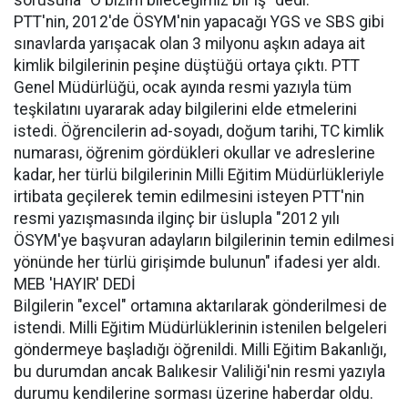
sorusuna "O bizim bileceğimiz bir iş" dedi.
PTT'nin, 2012'de ÖSYM'nin yapacağı YGS ve SBS gibi
sınavlarda yarışacak olan 3 milyonu aşkın adaya ait
kimlik bilgilerinin peşine düştüğü ortaya çıktı. PTT
Genel Müdürlüğü, ocak ayında resmi yazıyla tüm
teşkilatını uyararak aday bilgilerini elde etmelerini
istedi. Öğrencilerin ad-soyadı, doğum tarihi, TC kimlik
numarası, öğrenim gördükleri okullar ve adreslerine
kadar, her türlü bilgilerinin Milli Eğitim Müdürlükleriyle
irtibata geçilerek temin edilmesini isteyen PTT'nin
resmi yazışmasında ilginç bir üslupla "2012 yılı
ÖSYM'ye başvuran adayların bilgilerinin temin edilmesi
yönünde her türlü girişimde bulunun" ifadesi yer aldı.
MEB 'HAYIR' DEDİ
Bilgilerin "excel" ortamına aktarılarak gönderilmesi de
istendi. Milli Eğitim Müdürlüklerinin istenilen belgeleri
göndermeye başladığı öğrenildi. Milli Eğitim Bakanlığı,
bu durumdan ancak Balıkesir Valiliği'nin resmi yazıyla
durumu kendilerine sorması üzerine haberdar oldu.