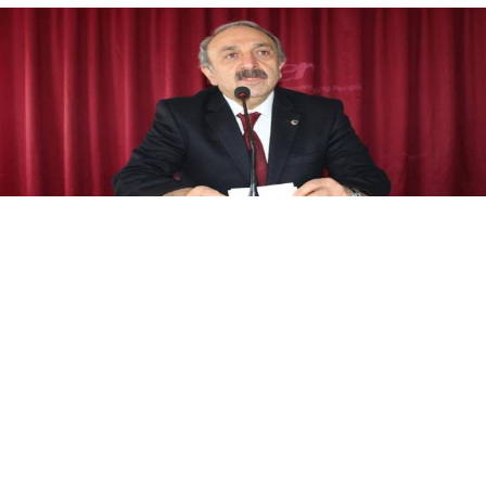
Yayınlanma:
08 Ağustos 2026 Cumartesi 20:37
ER-VAK Başkanı Erdal Güzel, Erzurum'un savunma
sanayii ekosistemine daha güçlü şekilde dâhil
edilmesi gerektiğini belirterek, "Konya ve Sivas
örneğine Erzurum'un da katılmasını temenni