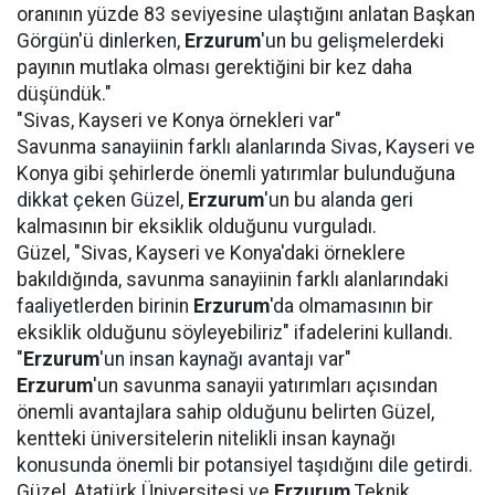
oranının yüzde 83 seviyesine ulaştığını anlatan Başkan
Görgün'ü dinlerken,
Erzurum
'un bu gelişmelerdeki
payının mutlaka olması gerektiğini bir kez daha
düşündük."
"Sivas, Kayseri ve Konya örnekleri var"
Savunma sanayiinin farklı alanlarında Sivas, Kayseri ve
Konya gibi şehirlerde önemli yatırımlar bulunduğuna
dikkat çeken Güzel,
Erzurum
'un bu alanda geri
kalmasının bir eksiklik olduğunu vurguladı.
Güzel, "Sivas, Kayseri ve Konya'daki örneklere
bakıldığında, savunma sanayiinin farklı alanlarındaki
faaliyetlerden birinin
Erzurum
'da olmamasının bir
eksiklik olduğunu söyleyebiliriz" ifadelerini kullandı.
"
Erzurum
'un insan kaynağı avantajı var"
Erzurum
'un savunma sanayii yatırımları açısından
önemli avantajlara sahip olduğunu belirten Güzel,
kentteki üniversitelerin nitelikli insan kaynağı
konusunda önemli bir potansiyel taşıdığını dile getirdi.
Güzel, Atatürk Üniversitesi ve
Erzurum
Teknik