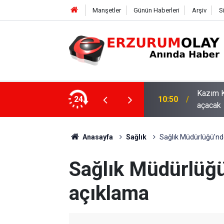
Manşetler
Günün Haberleri
Arşiv
S
asaray maçıyla tam kapasiteyle kapılarını
24
10:44
ETSO ve
Anasayfa
Sağlık
Sağlık Müdürlüğü'n
Sağlık Müdürlüğ
açıklama