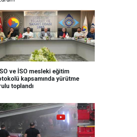
SO ve İSO mesleki eğitim
otokolü kapsamında yürütme
rulu toplandı