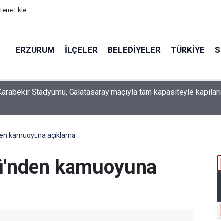
itene Ekle
ERZURUM
İLÇELER
BELEDIYELER
TÜRKIYE
S
 İSO mesleki eğitim protokolü kapsamında yürütme kurulu topla
den kamuoyuna açıklama
ü'nden kamuoyuna