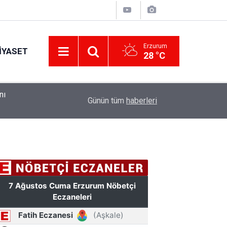
Erzurum
IYASET
28 °C
ndı
10:41
Erzurum Adliyesi'nde yangın: 2 kişi dumandan et
Günün tüm
haberleri