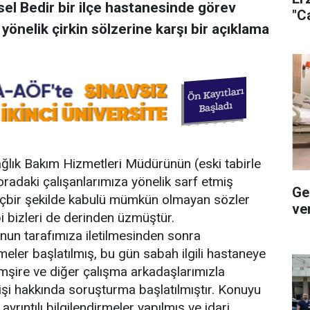
sel Bedir bir ilçe hastanesinde görev
"C
önelik çirkin sölzerine karşı bir açıklama
ğlık Bakım Hizmetleri Müdürünün (eski tabirle
oradaki çalışanlarımıza yönelik sarf etmiş
Ge
içbir şekilde kabulü mümkün olmayan sözler
ve
i bizleri de derinden üzmüştür.
un tarafımıza iletilmesinden sonra
ler başlatılmış, bu gün sabah ilgili hastaneye
emşire ve diğer çalışma arkadaşlarımızla
şi hakkında soruşturma başlatılmıştır. Konuyu
rıntılı bilgilendirmeler yapılmış ve idari