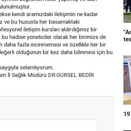
bulunulmuştur.
rekse kendi aramızdaki iletişimin ne kadar
ız ve bu hususta her basamaktaki
syonel iletişim kursları aldırdığımız bir
"A
bu hadise yöneticiler olarak her birimize de
tes
n daha fazla incinmemesi ve özellikle her bir
değerli olduğunun bir kez daha bilinmesi için bu
aygıyla selamlıyorum.
üdürü DR.GÜRSEL BEDİR
19 