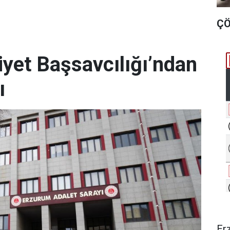
ÇÖ
et Başsavcılığı’ndan
ı
Er