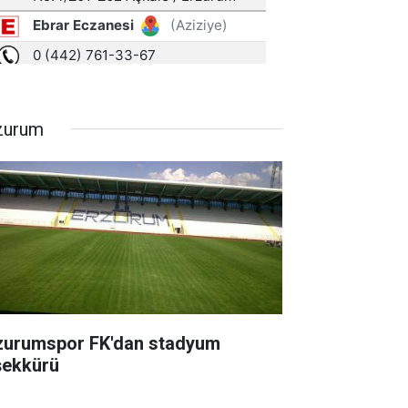
zurum
zurumspor FK'dan stadyum
şekkürü