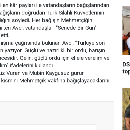
dilen kâr payları ile vatandaşların bağışlarından
ağışların doğrudan Türk Silahlı Kuvvetlerinin
ldığını söyledi. Her bağışın Mehmetçiğin
rten Avcı, vatandaşları "Senede Bir Gün"
tti.
ışma çağrısında bulunan Avcı, "Türkiye son
yazıyor. Güçlü ve hazırlıklı bir ordu, barışın
cesidir. Gelin, güçlü ordu için el ele verelim ve
DSİ
m" ifadelerini kullandı.
to
büz Vuran ve Mübin Kaygusuz gurur
ir kısmını Mehmetçik Vakfına bağışlayacaklarını