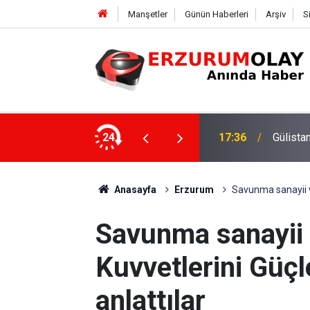
Manşetler
Günün Haberleri
Arşiv
S
ki dalgıca tutuklama
24
12:29
Anasayfa
Erzurum
Savunma sanayii ve
Savunma sanayii v
Kuvvetlerini Güçl
anlattılar