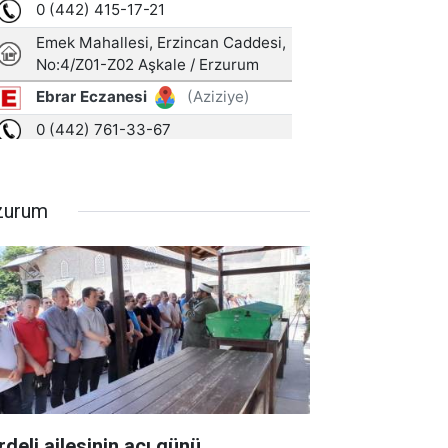
zurum
rdeli ailesinin acı günü