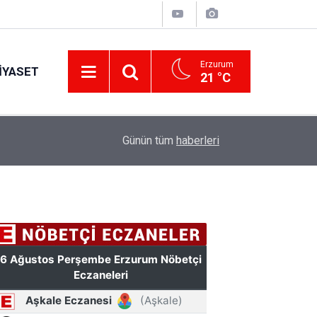
Erzurum
IYASET
21 °C
12:25
YÜRÜYEN PARALAR MANGASI
Günün tüm
haberleri