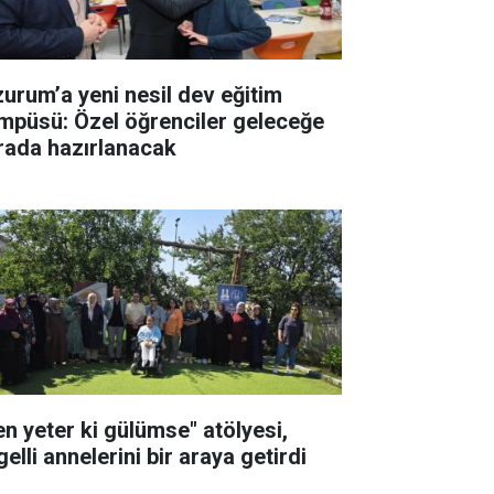
zurum’a yeni nesil dev eğitim
mpüsü: Özel öğrenciler geleceğe
rada hazırlanacak
en yeter ki gülümse" atölyesi,
elli annelerini bir araya getirdi