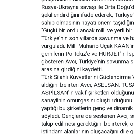
Rusya-Ukrayna savaşı ile Orta Doğu'dak
şekillendirdiğini ifade ederek, Türki
sahip olmasının hayati önem taşıdığını
"Güçlü bir ordu ancak milli ve yerli bi
Türkiye'nin son yıllarda savunma ve ha
vurguladı. Milli Muharip Uçak KAAN'ın
gemilerin Portekiz'e ve HÜRJET'in İsp
gösteren Avcı, Türkiye'nin savunma sa
arasına girdiğini kaydetti.
Türk Silahlı Kuvvetlerini Güçlendirme 
aldığını belirten Avcı, ASELSAN, T
ASPİLSAN'ın vakıf şirketleri olduğunu 
sanayiinin omurgasını oluşturduğunu i
yaptığı bu şirketlerin genç ve dinamik
söyledi. Gençlere de seslenen Avcı, 
takip edilmesi gerektiğini belirterek, 
istihdam alanlarının oluşacağını dile ge