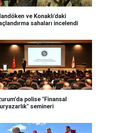
landöken ve Konaklı'daki
açlandırma sahaları incelendi
zurum’da polise "Finansal
uryazarlık" semineri