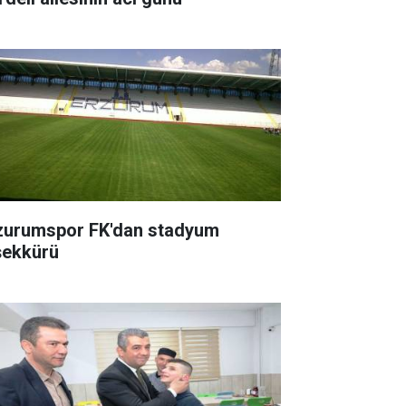
zurumspor FK'dan stadyum
şekkürü