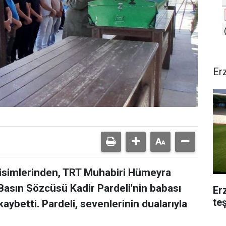
Er
isimlerinden, TRT Muhabiri Hümeyra
 Basın Sözcüsü Kadir Pardeli'nin babası
Er
te
kaybetti. Pardeli, sevenlerinin dualarıyla