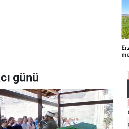
Er
me
acı günü