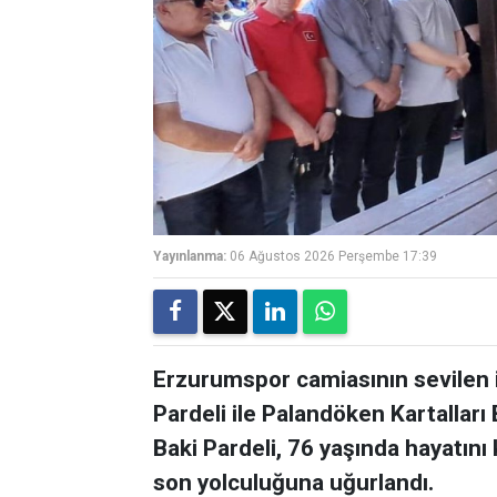
Yayınlanma:
06 Ağustos 2026 Perşembe 17:39
Erzurumspor camiasının sevilen 
Pardeli ile Palandöken Kartalları
Baki Pardeli, 76 yaşında hayatını 
son yolculuğuna uğurlandı.