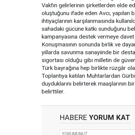
Vakfın gelirlerinin şirketlerden elde e
oluştuğunu ifade eden Avcı, yapılan b
ihtiyaçlarının karşılanmasında kullanı
sahadaki gücüne katkı sunduğunu beli
kampanyasına destek vermeye davet e
Konuşmasının sonunda birlik ve dayan
yıllarda savunma sanayiinde bir destan 
sigortası olduğu gibi milletin de güven
Türk bayrağına hep birlikte rüzgâr olalı
Toplantıya katılan Muhtarlardan Gür
duyduklarını belirterek maaşlarının b
belirttiler.
HABERE
YORUM KAT