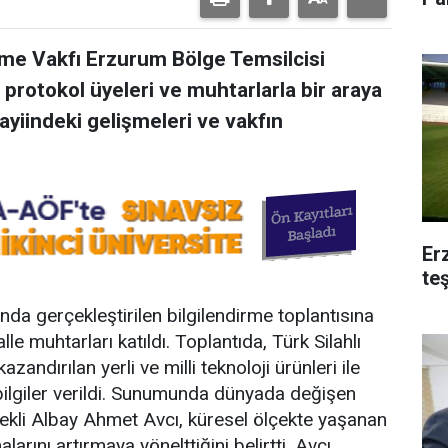
irme Vakfı Erzurum Bölge Temsilcisi
protokol üyeleri ve muhtarlarla bir araya
yiindeki gelişmeleri ve vakfın
Er
te
a gerçekleştirilen bilgilendirme toplantısına
le muhtarları katıldı. Toplantıda, Türk Silahlı
ndırılan yerli ve milli teknoloji ürünleri ile
bilgiler verildi. Sunumunda dünyada değişen
ekli Albay Ahmet Avcı, küresel ölçekte yaşanan
rını artırmaya yönelttiğini belirtti. Avcı,