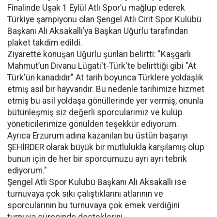
Finalinde Uşak 1 Eylül Atlı Spor’u mağlup ederek
Türkiye şampiyonu olan Şengel Atlı Cirit Spor Kulübü
Başkanı Ali Aksakallı’ya Başkan Uğurlu tarafından
plaket takdim edildi.
Ziyarette konuşan Uğurlu şunları belirtti: "Kaşgarlı
Mahmut’un Divanu Lügati't-Türk'te belirttiği gibi "At
Türk'ün kanadıdır" At tarih boyunca Türklere yoldaşlık
etmiş asil bir hayvandır. Bu nedenle tarihimize hizmet
etmiş bu asil yoldaşa gönüllerinde yer vermiş, onunla
bütünleşmiş siz değerli sporcularımız ve kulüp
yöneticilerimize gönülden teşekkür ediyorum.
Ayrıca Erzurum adına kazanılan bu üstün başarıyı
ŞEHİRDER olarak büyük bir mutlulukla karşılamış olup
bunun için de her bir sporcumuzu ayrı ayrı tebrik
ediyorum."
Şengel Atlı Spor Kulübü Başkanı Ali Aksakallı ise
turnuvaya çok sıkı çalıştıklarını atlarının ve
sporcularının bu turnuvaya çok emek verdiğini