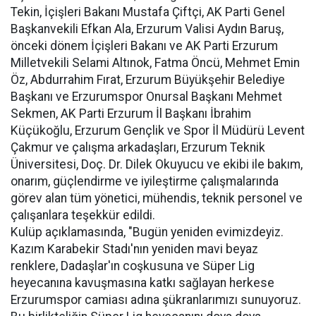
Tekin, İçişleri Bakanı Mustafa Çiftçi, AK Parti Genel
Başkanvekili Efkan Ala, Erzurum Valisi Aydın Baruş,
önceki dönem İçişleri Bakanı ve AK Parti Erzurum
Milletvekili Selami Altınok, Fatma Öncü, Mehmet Emin
Öz, Abdurrahim Fırat, Erzurum Büyükşehir Belediye
Başkanı ve Erzurumspor Onursal Başkanı Mehmet
Sekmen, AK Parti Erzurum İl Başkanı İbrahim
Küçükoğlu, Erzurum Gençlik ve Spor İl Müdürü Levent
Çakmur ve çalışma arkadaşları, Erzurum Teknik
Üniversitesi, Doç. Dr. Dilek Okuyucu ve ekibi ile bakım,
onarım, güçlendirme ve iyileştirme çalışmalarında
görev alan tüm yönetici, mühendis, teknik personel ve
çalışanlara teşekkür edildi.
Kulüp açıklamasında, "Bugün yeniden evimizdeyiz.
Kazım Karabekir Stadı'nın yeniden mavi beyaz
renklere, Dadaşlar'ın coşkusuna ve Süper Lig
heyecanına kavuşmasına katkı sağlayan herkese
Erzurumspor camiası adına şükranlarımızı sunuyoruz.