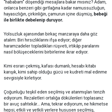
"hababam" döşendiği mesajlara bakar mısınız? Adam,
onlarca benzeri gibi gırtlağına kadar namussuzluğun,
hayasızlığın, çirkinliğin, çamurun içine düşmüş,
bebeği
ile birlikte debelenip duruyor.
Yolsuzluk ajansından birkaç manzaraya daha göz
atalım: Biri hırsızlıklarını ifşa ediyor; diğer
haramzadeler topladıkları rüşveti, irtikâp paralarını
nasıl bölüşeceklerini birbirlerine ikrar ediyor.
Kimi esrarı çekmiş, kafası dumanlı, hesabı kitabı
karışık, kimi sahip olduğu gücü ve kudreti mal edinme
sevgisiyle kirletiyor.
Çoğunluğu teşkil eden seçilmiş ve atanmışları tenzih
ediyorum. Rezaletleri ortalığa dökülenleri toplasanız
bir avuç sahtekâr... Ama, tekrar ediyorum, ne hikmetse
hepsi, etkili ve yetkili yerlere hususen seçilmiş,