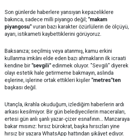
Son günlerde haberlere yansıyan kepazeliklere
bakınca, sadece milli piyango değil;
"makam
piyangosu"
vuran bazı karakter özürlülerin de ölçüyü,
ayarı, istikameti kaybettiklerini görüyoruz.
Baksanıza; seçilmiş veya atanmış, kamu erkini
kullanma imkânı elde eden bazı ahmakların ilk icraati
kendine bir
"sevgili"
edinmek oluyor. "Sevgili" diyerek
olayı estetik hale getirmeme bakmayın, aslında
eşlerine, işlerine ortak ettikleri kişiler
"metres"ten
başkası değil.
Utançla, ikrahla okuduğum, izlediğim haberlerin ardı
arkası kesilmiyor. Bir gün belediyecilerin maceraları,
ertesi gün anlı şanlı yazar-çizer esnafının... Manzaraya
bakar mısınız: hırsız bürokrat, başka hırsızları yine
hırsız bir yazara WhatsApp hattından şikâyet ediyor.