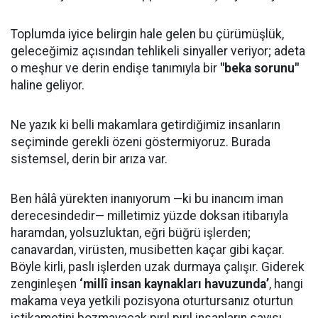
Toplumda iyice belirgin hale gelen bu çürümüşlük,
geleceğimiz açısından tehlikeli sinyaller veriyor; adeta
o meşhur ve derin endişe tanımıyla bir
"beka sorunu"
haline geliyor.
Ne yazık ki belli makamlara getirdiğimiz insanların
seçiminde gerekli özeni göstermiyoruz. Burada
sistemsel, derin bir arıza var.
Ben hâlâ yürekten inanıyorum —ki bu inancım iman
derecesindedir— milletimiz yüzde doksan itibarıyla
haramdan, yolsuzluktan, eğri büğrü işlerden;
canavardan, virüsten, musibetten kaçar gibi kaçar.
Böyle kirli, paslı işlerden uzak durmaya çalışır. Giderek
zenginleşen
‘millî insan kaynakları havuzunda’
, hangi
makama veya yetkili pozisyona oturtursanız oturtun