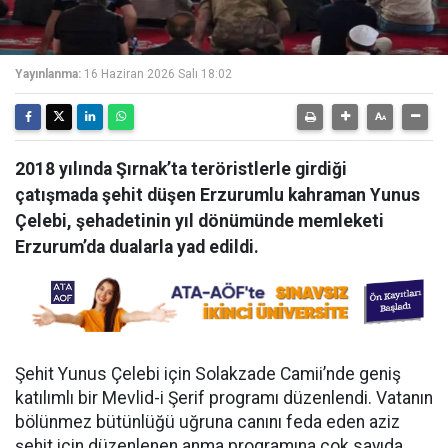
Yayınlanma:
16 Haziran 2026 Salı 18:02
2018 yılında Şırnak’ta teröristlerle girdiği
çatışmada şehit düşen Erzurumlu kahraman Yunus
Çelebi, şehadetinin yıl dönümünde memleketi
Erzurum’da dualarla yad edildi.
Şehit Yunus Çelebi için Solakzade Camii’nde geniş
katılımlı bir Mevlid-i Şerif programı düzenlendi. Vatanın
bölünmez bütünlüğü uğruna canını feda eden aziz
şehit için düzenlenen anma programına çok sayıda