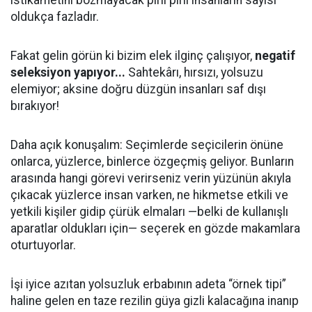
istikametini bozmayacak pırıl pırıl insanların sayısı
oldukça fazladır.
Fakat gelin görün ki bizim elek ilginç çalışıyor,
negatif
seleksiyon yapıyor...
Sahtekârı, hırsızı, yolsuzu
elemiyor; aksine doğru düzgün insanları saf dışı
bırakıyor!
Daha açık konuşalım: Seçimlerde seçicilerin önüne
onlarca, yüzlerce, binlerce özgeçmiş geliyor. Bunların
arasında hangi görevi verirseniz verin yüzünün akıyla
çıkacak yüzlerce insan varken, ne hikmetse etkili ve
yetkili kişiler gidip çürük elmaları —belki de kullanışlı
aparatlar oldukları için— seçerek en gözde makamlara
oturtuyorlar.
İşi iyice azıtan yolsuzluk erbabının adeta “örnek tipi”
haline gelen en taze rezilin güya gizli kalacağına inanıp