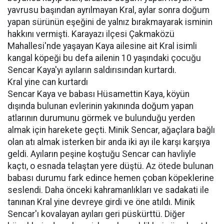
yavrusu başından ayrılmayan Kral, aylar sonra doğum
yapan sürünün eşeğini de yalnız bırakmayarak isminin
hakkını vermişti. Karayazı ilçesi Çakmaközü
Mahallesi'nde yaşayan Kaya ailesine ait Kral isimli
kangal köpeği bu defa ailenin 10 yaşındaki çocuğu
Sencar Kaya'yı ayıların saldırısından kurtardı.
Kral yine can kurtardı
Sencar Kaya ve babası Hüsamettin Kaya, köyün
dışında bulunan evlerinin yakınında doğum yapan
atlarının durumunu görmek ve bulunduğu yerden
almak için harekete geçti. Minik Sencar, ağaçlara bağlı
olan atı almak isterken bir anda iki ayı ile karşı karşıya
geldi. Ayıların peşine koştuğu Sencar can havliyle
kaçtı, o esnada telaştan yere düştü. Az ötede bulunan
babası durumu fark edince hemen çoban köpeklerine
seslendi. Daha önceki kahramanlıkları ve sadakati ile
tanınan Kral yine devreye girdi ve öne atıldı. Minik
Sencar'ı kovalayan ayıları geri püskürttü. Diğer