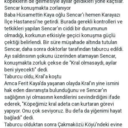
köpeklerin de gelmesiyle ayılar geldikleri yöne kaçtılar.
Sencar konuşmakta zorlanıyor
Baba Hüsamettin Kaya oğlu Sencar'ı hemen Karayazı
İlçe Hastanesi'ne getirdi. Burada gerekli kontrolleri ve
tetkikleri yapılan Sencar'ın ciddi bir durumunun
olmadığı, korkunun etkisiyle geçici konuşma güçlü
çektiği belirlendi. Bir süre müşahade altında tutulan
Sencar, daha sonra doktorlar tarafından taburcu edildi.
Ayı saldırısının şokunu üzerinden atamayan Sencar,
konuşmakta zorluk çekse de "Kral olmasaydı, ayılar
beni yiyecekti" dedi.
Taburcu oldu, Kral'a koştu
Amca Ferit Kaya'da yaşanan olayda Kral'ın yine ismini
hak eden davranışta bulunduğunu ve Sencar'ın
sağlığının iyi olmasının kendilerini sevindirdiğini ifade
ederek, "Köpeğimiz kral adeta can kurtaran görevi
yapıyor. Onu çok seviyoruz. Bu defa da yiğenimi hayat
bağladı" dedi.
Taburcu olduktan sonra Çakmaközü Köyü'ndeki evine