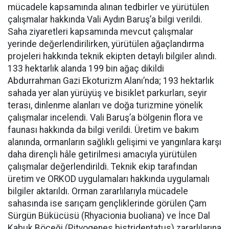
mücadele kapsamında alınan tedbirler ve yürütülen
çalışmalar hakkında Vali Aydın Baruş’a bilgi verildi.
Saha ziyaretleri kapsamında mevcut çalışmalar
yerinde değerlendirilirken, yürütülen ağaçlandırma
projeleri hakkında teknik ekipten detaylı bilgiler alındı.
133 hektarlık alanda 199 bin ağaç dikildi
Abdurrahman Gazi Ekoturizm Alanı’nda; 193 hektarlık
sahada yer alan yürüyüş ve bisiklet parkurları, seyir
terası, dinlenme alanları ve doğa turizmine yönelik
çalışmalar incelendi. Vali Baruş’a bölgenin flora ve
faunası hakkında da bilgi verildi. Üretim ve bakım
alanında, ormanların sağlıklı gelişimi ve yangınlara karşı
daha dirençli hâle getirilmesi amacıyla yürütülen
çalışmalar değerlendirildi. Teknik ekip tarafından
üretim ve ORKOD uygulamaları hakkında uygulamalı
bilgiler aktarıldı. Orman zararlılarıyla mücadele
sahasında ise sarıçam gençliklerinde görülen Çam
Sürgün Bükücüsü (Rhyacionia buoliana) ve İnce Dal
Kabuk Böceği (Pityogenes bistridentatus) zararlılarına