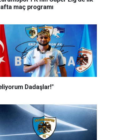
hafta maç programı
eliyorum Dadaşlar!"