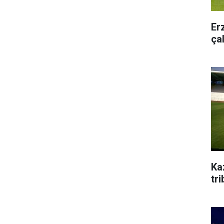
Er
ça
Ka
tr