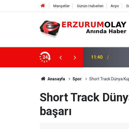
Manşetler
Günün Haberleri
Arşiv
S
24
11:37
TRT’Nİ
Anasayfa
Spor
Short Track Dünya Kup
Short Track Düny
başarı