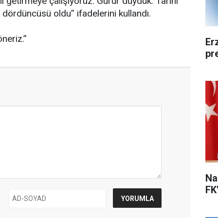
ı getirmeye çalışıyoruz. Gurur duyduk. Tarihi
dördüncüsü oldu” ifadelerini kullandı.
neriz.”
Er
pr
Na
FK