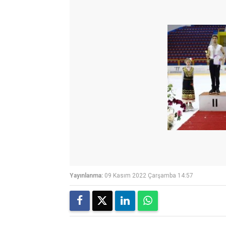
Yayınlanma:
09 Kasım 2022 Çarşamba 14:57