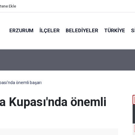
itene Ekle
ERZURUM
İLÇELER
BELEDIYELER
TÜRKIYE
S
N BÖLGEYE AÇILAN SESİ
ası'nda önemli başarı
a Kupası'nda önemli