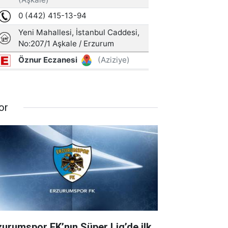
or
zurumspor FK’nın Süper Lig’de ilk