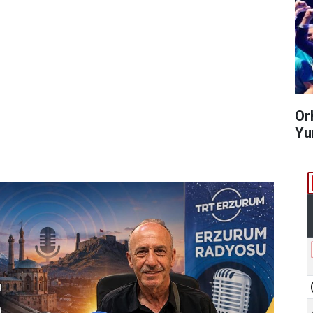
Or
Yum