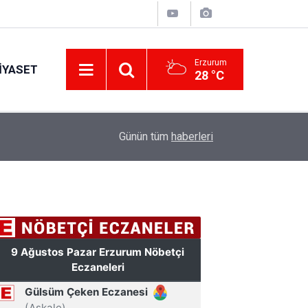
Erzurum
IYASET
28 °C
11:30
Günün tüm
haberleri