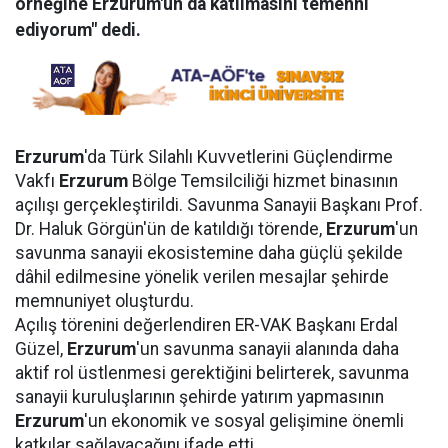
örneğine Erzurum'un da katılmasını temenni
ediyorum" dedi.
Erzurum
'da Türk Silahlı Kuvvetlerini Güçlendirme
Vakfı
Erzurum
Bölge Temsilciliği hizmet binasının
açılışı gerçekleştirildi. Savunma Sanayii Başkanı Prof.
Dr. Haluk Görgün'ün de katıldığı törende,
Erzurum
'un
savunma sanayii ekosistemine daha güçlü şekilde
dâhil edilmesine yönelik verilen mesajlar şehirde
memnuniyet oluşturdu.
Açılış törenini değerlendiren ER-VAK Başkanı Erdal
Güzel,
Erzurum
'un savunma sanayii alanında daha
aktif rol üstlenmesi gerektiğini belirterek, savunma
sanayii kuruluşlarının şehirde yatırım yapmasının
Erzurum
'un ekonomik ve sosyal gelişimine önemli
katkılar sağlayacağını ifade etti.