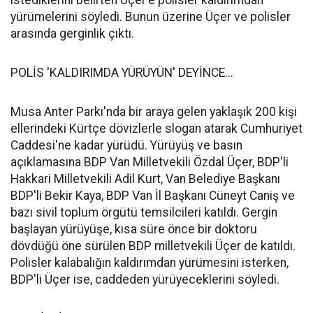
istediklerini belirten Üçer'e polisler kaldırımdan
yürümelerini söyledi. Bunun üzerine Üçer ve polisler
arasında gerginlik çıktı.
POLİS 'KALDIRIMDA YÜRÜYÜN' DEYİNCE...
Musa Anter Parkı'nda bir araya gelen yaklaşık 200 kişi
ellerindeki Kürtçe dövizlerle slogan atarak Cumhuriyet
Caddesi'ne kadar yürüdü. Yürüyüş ve basın
açıklamasına BDP Van Milletvekili Özdal Üçer, BDP'li
Hakkari Milletvekili Adil Kurt, Van Belediye Başkanı
BDP'li Bekir Kaya, BDP Van İl Başkanı Cüneyt Caniş ve
bazı sivil toplum örgütü temsilcileri katıldı. Gergin
başlayan yürüyüşe, kısa süre önce bir doktoru
dövdüğü öne sürülen BDP milletvekili Üçer de katıldı.
Polisler kalabalığın kaldırımdan yürümesini isterken,
BDP'li Üçer ise, caddeden yürüyeceklerini söyledi.