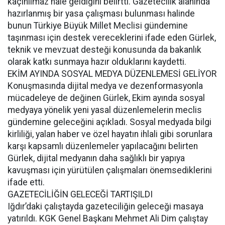
kaçınılmaz hale geldiğini belirtti. Gazetecilik alanında
hazırlanmış bir yasa çalışması bulunması halinde
bunun Türkiye Büyük Millet Meclisi gündemine
taşınması için destek vereceklerini ifade eden Gürlek,
teknik ve mevzuat desteği konusunda da bakanlık
olarak katkı sunmaya hazır olduklarını kaydetti.
EKİM AYINDA SOSYAL MEDYA DÜZENLEMESİ GELİYOR
Konuşmasında dijital medya ve dezenformasyonla
mücadeleye de değinen Gürlek, Ekim ayında sosyal
medyaya yönelik yeni yasal düzenlemelerin meclis
gündemine geleceğini açıkladı. Sosyal medyada bilgi
kirliliği, yalan haber ve özel hayatın ihlali gibi sorunlara
karşı kapsamlı düzenlemeler yapılacağını belirten
Gürlek, dijital medyanın daha sağlıklı bir yapıya
kavuşması için yürütülen çalışmaları önemsediklerini
ifade etti.
GAZETECİLİĞİN GELECEĞİ TARTIŞILDI
Iğdır’daki çalıştayda gazeteciliğin geleceği masaya
yatırıldı. KGK Genel Başkanı Mehmet Ali Dim çalıştay