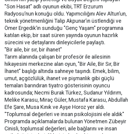
"Son Hasat" adlı oyunun ekibi, TRT Erzurum
Radyosu’nun konuğu oldu. Yapımcılığını Alev Altun’un,
teknik yönetmenliğini Talip Akpunar’ın üstlendiği ve
Ömer Ergedik’in sunduğu "Genç Yaşam" programına
katılan ekip, bir saat süren yayında oyunun hazırlık
sürecini ve detaylarını dinleyicilerle paylaştı.
"Bir aile, bir sır, bir ihanet"
Tarım alanında çalışan bir profesör ile ailesinin
hikayesini merkezine alan oyun, "Bir Aile, Bir Sır, Bir
İhanet" başlığı altında sahneye taşındı. Emek, bilim,
umut, açgözlülük, ihanet ve pişmanlık gibi güçlü
temaları barındıran tiyatro gösterisinin oyuncu
kadrosunda; Necmi Burak Türkez, Sudanur Yıldırım,
Melike Karasu, Miraç Güler, Mustafa Karasu, Abdullah
Efe Şare, Musa Kınık ve Ayşe Horoz yer aldı.
"Toplumsal değerleri ve insan psikolojisini ele aldık"
Programda açıklamalarda bulunan Yönetmen Zübeyir
Cinisli, toplumsal değerleri, aile bağlarını ve insan