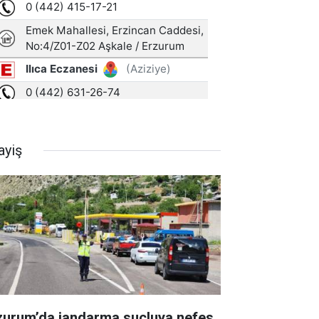
ayiş
zurum’da jandarma suçluya nefes