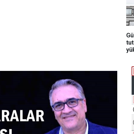
Gü
tu
yü