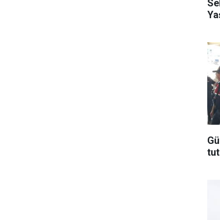
Se
Ya
Gü
tu