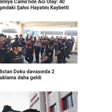
limiye Camii'nde Acı Olay: 40
şındaki Şahıs Hayatını Kaybetti
listan Doku davasında 2
tuklama daha geldi