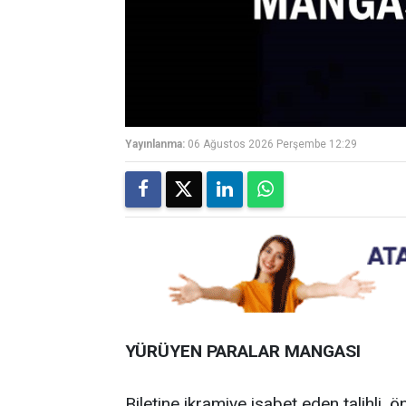
Yayınlanma:
06 Ağustos 2026 Perşembe 12:29
YÜRÜYEN PARALAR MANGASI
Biletine ikramiye isabet eden talihli, ö