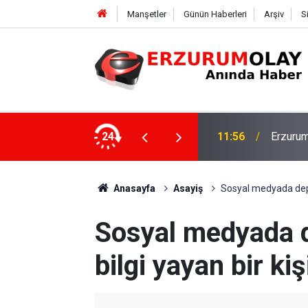
Manşetler
Günün Haberleri
Arşiv
S
Rektör 
şekkürü
24
11:50
Program
Anasayfa
Asayiş
Sosyal medyada deprem
Sosyal medyada de
bilgi yayan bir ki