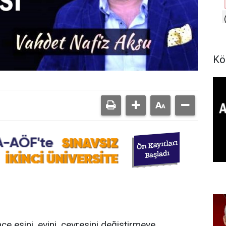
Kö
nce eşini, evini, çevresini değiştirmeye