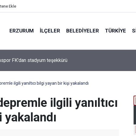
itene Ekle
ERZURUM
İLÇELER
BELEDIYELER
TÜRKIYE
S
Çakmak, "COP31 Yolunda Bilim Diplomasisi: Akademi Lansmanı"
ına Katıldı
le ilgili yanıltıcı bilgi yayan bir kişi yakalandı
premle ilgili yanıltıcı
şi yakalandı