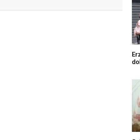
Er
dol