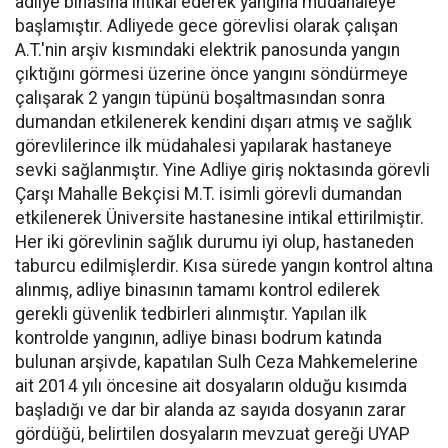
adliye binasına intikal ederek yangına müdahaleye
başlamıştır. Adliyede gece görevlisi olarak çalışan
A.T.'nin arşiv kısmındaki elektrik panosunda yangın
çıktığını görmesi üzerine önce yangını söndürmeye
çalışarak 2 yangın tüpünü boşaltmasından sonra
dumandan etkilenerek kendini dışarı atmış ve sağlık
görevlilerince ilk müdahalesi yapılarak hastaneye
sevki sağlanmıştır. Yine Adliye giriş noktasında görevli
Çarşı Mahalle Bekçisi M.T. isimli görevli dumandan
etkilenerek Üniversite hastanesine intikal ettirilmiştir.
Her iki görevlinin sağlık durumu iyi olup, hastaneden
taburcu edilmişlerdir. Kısa sürede yangın kontrol altına
alınmış, adliye binasının tamamı kontrol edilerek
gerekli güvenlik tedbirleri alınmıştır. Yapılan ilk
kontrolde yangının, adliye binası bodrum katında
bulunan arşivde, kapatılan Sulh Ceza Mahkemelerine
ait 2014 yılı öncesine ait dosyaların olduğu kısımda
başladığı ve dar bir alanda az sayıda dosyanın zarar
gördüğü, belirtilen dosyaların mevzuat gereği UYAP