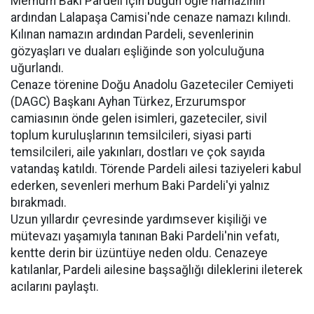
Merhum Baki Pardeli için bugün öğle namazının
ardından Lalapaşa Camisi'nde cenaze namazı kılındı.
Kılınan namazın ardından Pardeli, sevenlerinin
gözyaşları ve duaları eşliğinde son yolculuğuna
uğurlandı.
Cenaze törenine Doğu Anadolu Gazeteciler Cemiyeti
(DAGC) Başkanı Ayhan Türkez, Erzurumspor
camiasının önde gelen isimleri, gazeteciler, sivil
toplum kuruluşlarının temsilcileri, siyasi parti
temsilcileri, aile yakınları, dostları ve çok sayıda
vatandaş katıldı. Törende Pardeli ailesi taziyeleri kabul
ederken, sevenleri merhum Baki Pardeli'yi yalnız
bırakmadı.
Uzun yıllardır çevresinde yardımsever kişiliği ve
mütevazı yaşamıyla tanınan Baki Pardeli'nin vefatı,
kentte derin bir üzüntüye neden oldu. Cenazeye
katılanlar, Pardeli ailesine başsağlığı dileklerini ileterek
acılarını paylaştı.