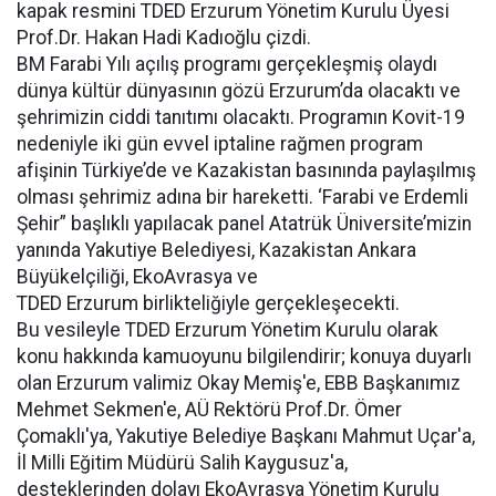
kapak resmini TDED Erzurum Yönetim Kurulu Üyesi
Prof.Dr. Hakan Hadi Kadıoğlu çizdi.
BM Farabi Yılı açılış programı gerçekleşmiş olaydı
dünya kültür dünyasının gözü Erzurum’da olacaktı ve
şehrimizin ciddi tanıtımı olacaktı. Programın Kovit-19
nedeniyle iki gün evvel iptaline rağmen program
afişinin Türkiye’de ve Kazakistan basınında paylaşılmış
olması şehrimiz adına bir hareketti. ‘Farabi ve Erdemli
Şehir” başlıklı yapılacak panel Atatrük Üniversite’mizin
yanında Yakutiye Belediyesi, Kazakistan Ankara
Büyükelçiliği, EkoAvrasya ve
TDED Erzurum birlikteliğiyle gerçekleşecekti.
Bu vesileyle TDED Erzurum Yönetim Kurulu olarak
konu hakkında kamuoyunu bilgilendirir; konuya duyarlı
olan Erzurum valimiz Okay Memiş'e, EBB Başkanımız
Mehmet Sekmen'e, AÜ Rektörü Prof.Dr. Ömer
Çomaklı'ya, Yakutiye Belediye Başkanı Mahmut Uçar'a,
İl Milli Eğitim Müdürü Salih Kaygusuz'a,
desteklerinden dolayı EkoAvrasya Yönetim Kurulu