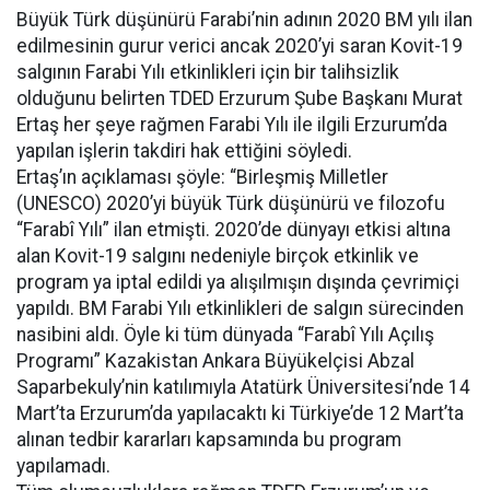
Büyük Türk düşünürü Farabi’nin adının 2020 BM yılı ilan
edilmesinin gurur verici ancak 2020’yi saran Kovit-19
salgının Farabi Yılı etkinlikleri için bir talihsizlik
olduğunu belirten TDED Erzurum Şube Başkanı Murat
Ertaş her şeye rağmen Farabi Yılı ile ilgili Erzurum’da
yapılan işlerin takdiri hak ettiğini söyledi.
Ertaş’ın açıklaması şöyle: “Birleşmiş Milletler
(UNESCO) 2020’yi büyük Türk düşünürü ve filozofu
“Farabî Yılı” ilan etmişti. 2020’de dünyayı etkisi altına
alan Kovit-19 salgını nedeniyle birçok etkinlik ve
program ya iptal edildi ya alışılmışın dışında çevrimiçi
yapıldı. BM Farabi Yılı etkinlikleri de salgın sürecinden
nasibini aldı. Öyle ki tüm dünyada “Farabî Yılı Açılış
Programı” Kazakistan Ankara Büyükelçisi Abzal
Saparbekuly’nin katılımıyla Atatürk Üniversitesi’nde 14
Mart’ta Erzurum’da yapılacaktı ki Türkiye’de 12 Mart’ta
alınan tedbir kararları kapsamında bu program
yapılamadı.