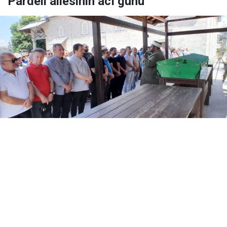
Pardeli ailesinin acı günü
Yayınlanma:
06 Ağustos 2026 Perşembe 17:39
Erzurumspor camiasının sevilen isimlerinden, TRT
Muhabiri Hümeyra Pardeli ile Palandöken Kartalları
Basın Sözcüsü Kadir Pardeli'nin babası Baki Pardeli,
76 yaşında hayatını kaybetti. Pardeli, sevenlerinin