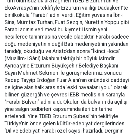
Tüm olumsuzluklara rağmen TDED Erzurum’un ve
EkoAvrasya’nın teklifiyle Erzurum valiliği Dadaşkent’te
bir ilkokula “Farabi” adını verdi. Eğitim yuvasına İbn-i
Sina, Mümtaz Turhan, Fuat Sezgin, Nurettin Yopçu gibi
Farabi adının verilmesi bu kıymetli ismin yeni
nesillerce tanınmasına vesile olacaktır. Farabi sadece
doğu medeniyetinin değil Batı medeniyetinin yakından
tanıdığı, okuduğu ve Aristo’dan sonra “İkinci Hoca”
(Muallim-i Sâni) lakabını taktığı bir büyük isimdir.
Ayrıca yine Erzurum Büyükşehir Belediye Başkanı
Sayın Mehmet Sekmen ile görüşmelerimiz sonucu
Recep Tayyip Erdoğan Fuar Alanı’nın önündeki caddeyi
de içine alan halk arasında ‘eski havaalanı yolu” olarak
bilinen güzergâh ve çevresi EBB meclisinin kararıyla
“Farabi Bulvarı” adını aldı. Okulun da bulvarın da açılışı
yine salgın tedbirleri kapsamında ileri bir tarihe
ertelendi. Yine TDED Erzurum Şubesi’nin teklifiyle
Türkiye’nin önde gelen kültür-edebiyat dergilerinden
‘Dil ve Edebiyat’ Farabi özel sayısı hazırladı. Derginin