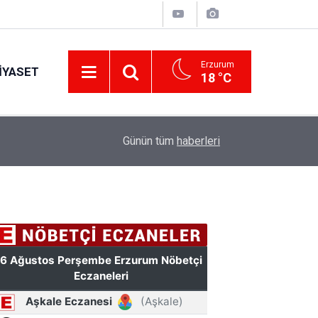
Erzurum
IYASET
18 °C
Erzurum’a yeni nesil dev eğitim kampüsü: Özel 
11:42
Günün tüm
haberleri
hazırlanacak