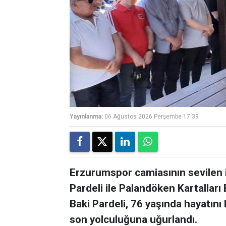
Yayınlanma:
06 Ağustos 2026 Perşembe 17:39
Erzurumspor camiasının sevilen 
Pardeli ile Palandöken Kartalları
Baki Pardeli, 76 yaşında hayatını 
son yolculuğuna uğurlandı.