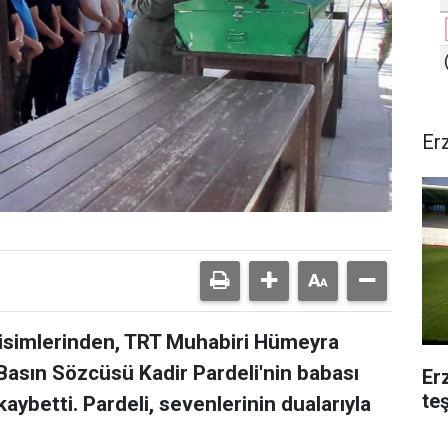
Er
isimlerinden, TRT Muhabiri Hümeyra
 Basın Sözcüsü Kadir Pardeli'nin babası
Er
te
kaybetti. Pardeli, sevenlerinin dualarıyla