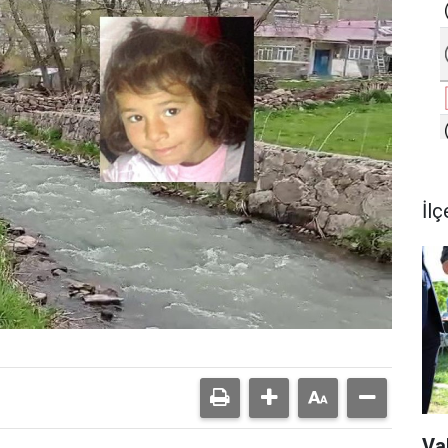
İlç
Va