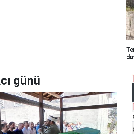
Te
da
acı günü