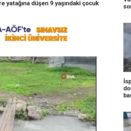
e yatağına düşen 9 yaşındaki çocuk
son
İs
do
ba