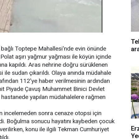
Te
e bağlı Toptepe Mahallesi'nde evin önünde
ara
Polat aşırı yağmur yağması ile köyün içinde
na kapıldı. Aras nehrine doğru sürüklenen
i ile sudan çıkarıldı. Olaya anında müdahale
afından 112'ye haber verilmesinin ardından
hit Piyade Çavuş Muhammet Binici Devlet
ve hastanede yapılan müdahalelere rağmen
lan incelemeden sonra cenaze otopsi için
di. Boğulma sonucu hayatını kaybeden çocuk
Erz
rilirken, konu ile ilgili Tekman Cumhuriyet
Ye
ldı.