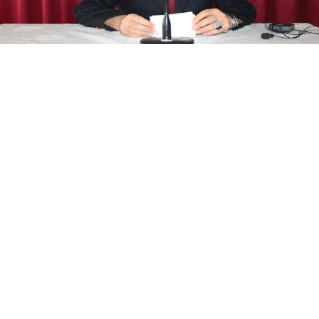
Yayınlanma:
08 Ağustos 2026 Cumartesi 20:37
ER-VAK Başkanı Erdal Güzel, Erzurum'un savunma
sanayii ekosistemine daha güçlü şekilde dâhil
edilmesi gerektiğini belirterek, "Konya ve Sivas
örneğine Erzurum'un da katılmasını temenni
ediyorum" dedi.
Erzurum
'da Türk Silahlı Kuvvetlerini Güçlendirme