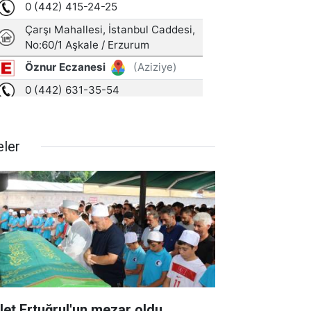
eler
let Ertuğrul'un mezar oldu