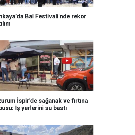
nkaya’da Bal Festivali'nde rekor
tılım
zurum İspir'de sağanak ve fırtına
usu: İş yerlerini su bastı