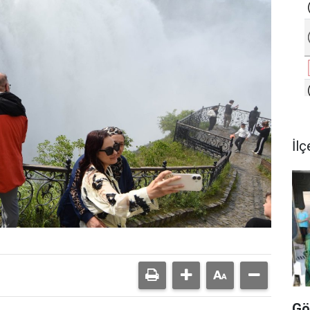
İlç
Gö