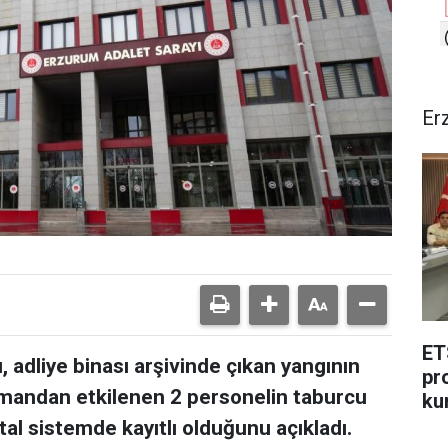
Er
ET
 adliye binası arşivinde çıkan yangının
pr
mandan etkilenen 2 personelin taburcu
ku
ital sistemde kayıtlı olduğunu açıkladı.