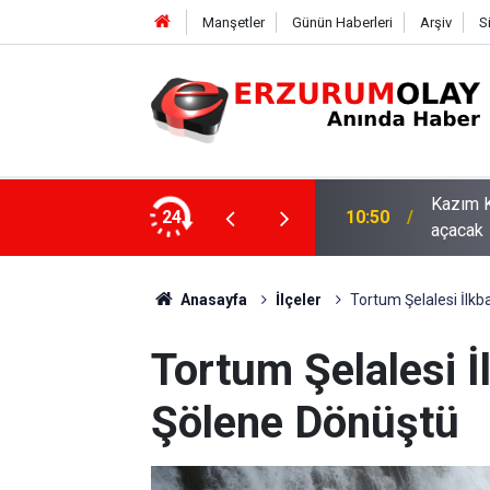
Manşetler
Günün Haberleri
Arşiv
S
asaray maçıyla tam kapasiteyle kapılarını
24
10:44
ETSO ve
Anasayfa
İlçeler
Tortum Şelalesi İlk
Tortum Şelalesi 
Şölene Dönüştü