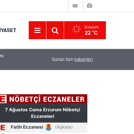
Erzurum
IYASET
22 °C
ndı
10:41
Erzurum Adliyesi'nde yangın: 2 kişi dumandan et
Günün tüm
haberleri