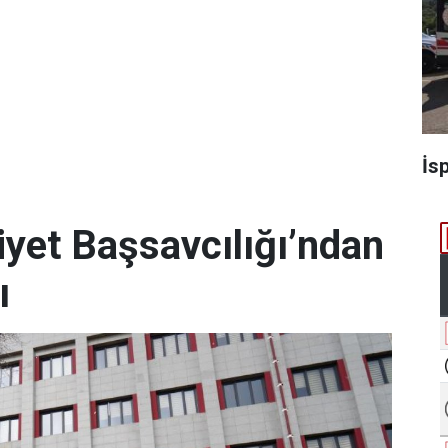
İs
et Başsavcılığı’ndan
ı