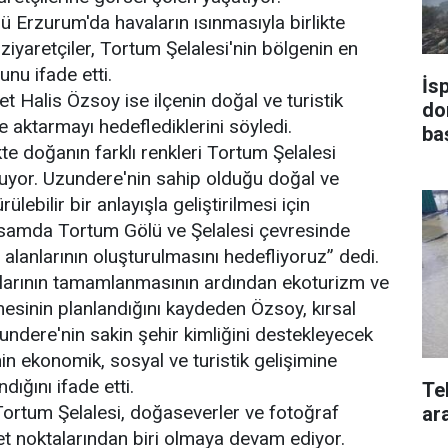
ü Erzurum'da havaların ısınmasıyla birlikte
ziyaretçiler, Tortum Şelalesi'nin bölgenin en
nu ifade etti.
İs
alis Özsoy ise ilçenin doğal ve turistik
do
e aktarmayı hedeflediklerini söyledi.
ba
kte doğanın farklı renkleri Tortum Şelalesi
uyor. Uzundere'nin sahip olduğu doğal ve
lebilir bir anlayışla geliştirilmesi için
psamda Tortum Gölü ve Şelalesi çevresinde
 alanlarının oluşturulmasını hedefliyoruz” dedi.
şmalarının tamamlanmasının ardından ekoturizm ve
mesinin planlandığını kaydeden Özsoy, kırsal
zundere'nin sakin şehir kimliğini destekleyecek
nin ekonomik, sosyal ve turistik gelişimine
ığını ifade etti.
Te
 Tortum Şelalesi, doğaseverler ve fotoğraf
ara
ret noktalarından biri olmaya devam ediyor.