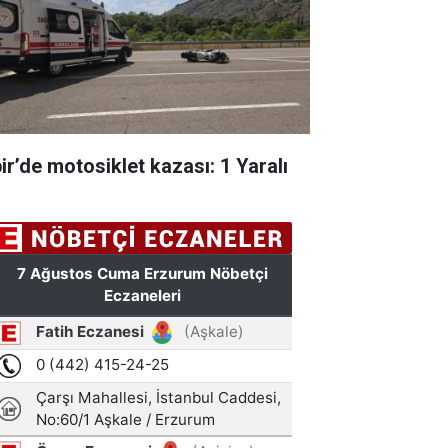
pir’de motosiklet kazası: 1 Yaralı