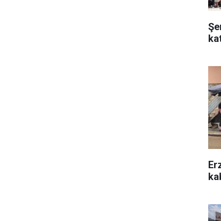
Şe
ka
Er
kab