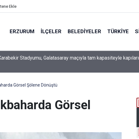
itene Ekle
ERZURUM
İLÇELER
BELEDIYELER
TÜRKIYE
S
 İSO mesleki eğitim protokolü kapsamında yürütme kurulu topla
baharda Görsel Şölene Dönüştü
İlkbaharda Görsel