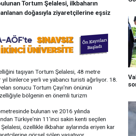
ulunan Tortum Şelalesi, ilkbaharın
 canlanan doğasıyla ziyaretçilerine eşsiz
lliğini taşıyan Tortum Şelalesi, 48 metre
Va
yıl binlerce yerli ve yabancı turisti ağırlıyor. 18.
son
yelan sonucu Tortum Çayı'nın önünün
elliğiyle bölgenin en önemli turizm
ometresinde bulunan ve 2016 yılında
fından Türkiye'nin 11'inci sakin kenti seçilen
Şelalesi, özellikle ilkbahar aylarında eriyen kar
aretçilerine görsel şölen yaşatıyor.