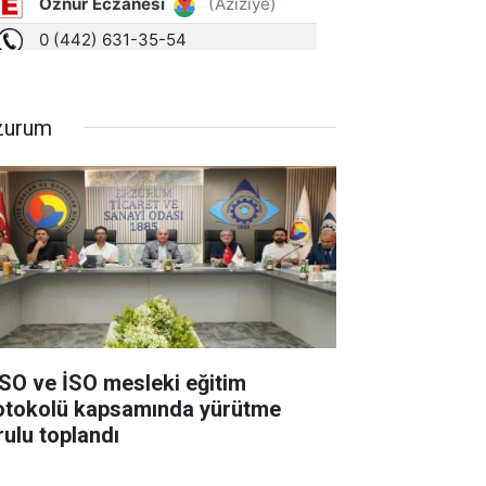
zurum
SO ve İSO mesleki eğitim
otokolü kapsamında yürütme
rulu toplandı