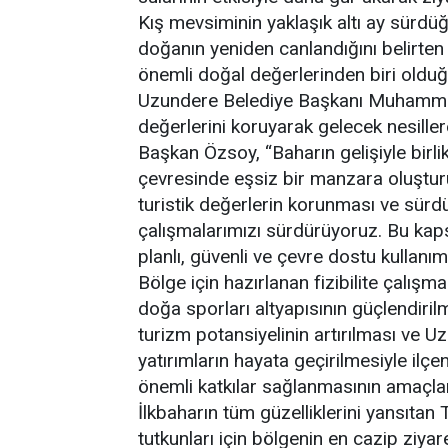
Kış mevsiminin yaklaşık altı ay sürdüğ
doğanın yeniden canlandığını belirten 
önemli doğal değerlerinden biri olduğu
Uzundere Belediye Başkanı Muhammet H
değerlerini koruyarak gelecek nesiller
Başkan Özsoy, “Baharın gelişiyle birli
çevresinde eşsiz bir manzara oluştur
turistik değerlerin korunması ve sürdürü
çalışmalarımızı sürdürüyoruz. Bu ka
planlı, güvenli ve çevre dostu kullanım
Bölge için hazırlanan fizibilite çalı
doğa sporları altyapısının güçlendiril
turizm potansiyelinin artırılması ve U
yatırımların hayata geçirilmesiyle ilçe
önemli katkılar sağlanmasının amaçland
İlkbaharın tüm güzelliklerini yansıtan
tutkunları için bölgenin en cazip ziya