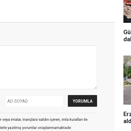
Gü
da
Er
veya imalar, inançlara saldırı içeren, imla kuralları ile
al
flerle yazılmış yorumlar onaylanmamaktadır.