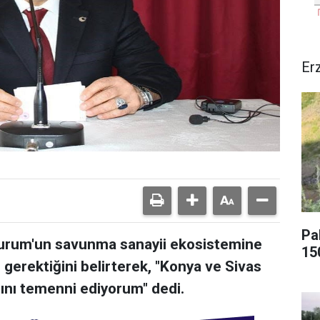
Er
Pa
zurum'un savunma sanayii ekosistemine
15
 gerektiğini belirterek, "Konya ve Sivas
ını temenni ediyorum" dedi.