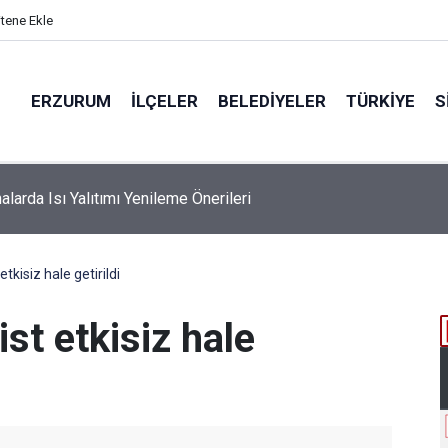
itene Ekle
ERZURUM
İLÇELER
BELEDIYELER
TÜRKIYE
S
k Dosyasında İş Deneyim Güncelleme Önerileri
etkisiz hale getirildi
ist etkisiz hale