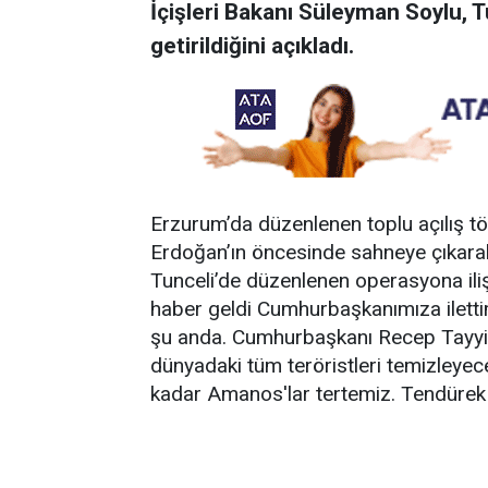
İçişleri Bakanı Süleyman Soylu, Tu
getirildiğini açıkladı.
Erzurum’da düzenlenen toplu açılış 
Erdoğan’ın öncesinde sahneye çıkarak
Tunceli’de düzenlenen operasyona ilişk
haber geldi Cumhurbaşkanımıza ilettim.
şu anda. Cumhurbaşkanı Recep Tayyip
dünyadaki tüm teröristleri temizleye
kadar Amanos'lar tertemiz. Tendürek t