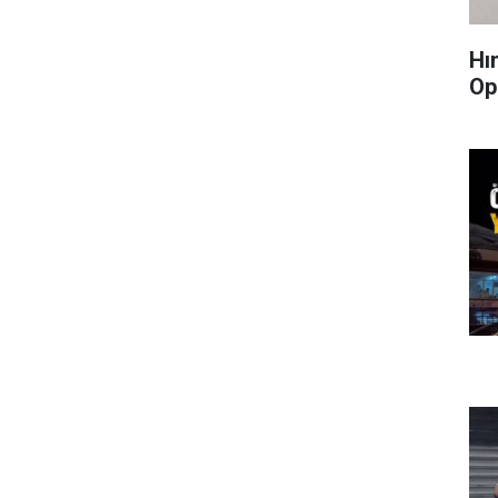
Hı
Op