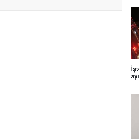
İş
ay