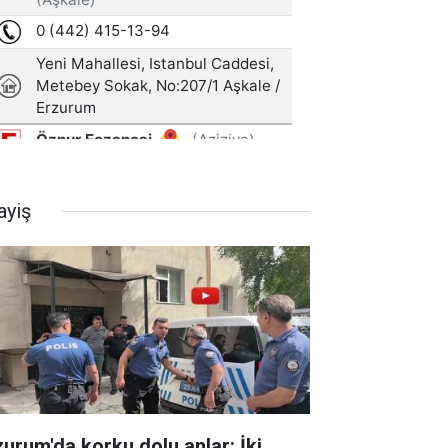
ayiş
zurum'da korku dolu anlar: İki