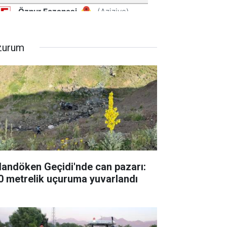
zurum
landöken Geçidi'nde can pazarı:
0 metrelik uçuruma yuvarlandı