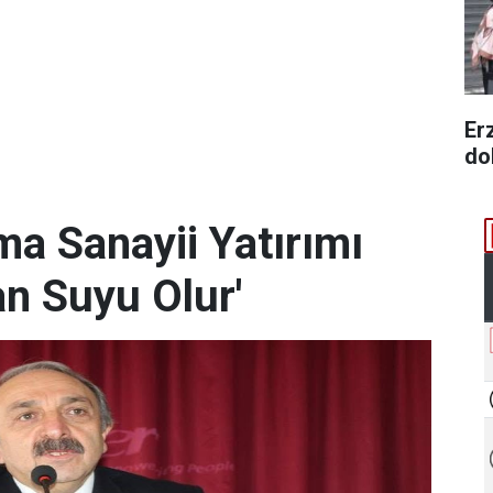
Er
dol
a Sanayii Yatırımı
an Suyu Olur'