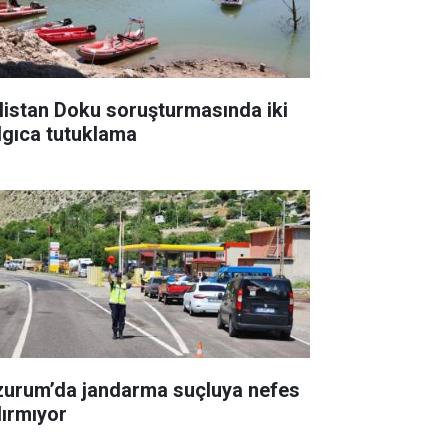
listan Doku soruşturmasında iki
lgıca tutuklama
zurum’da jandarma suçluya nefes
dırmıyor