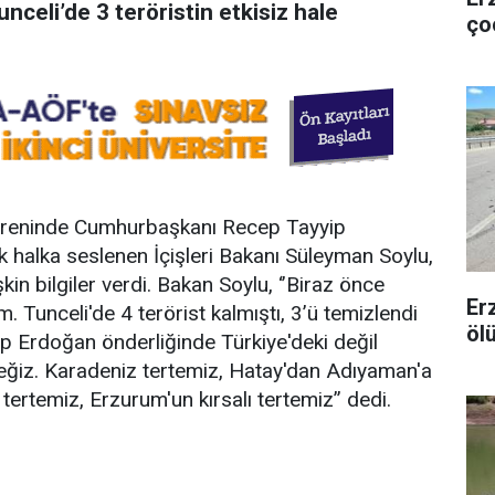
nceli’de 3 teröristin etkisiz hale
ço
töreninde Cumhurbaşkanı Recep Tayyip
 halka seslenen İçişleri Bakanı Süleyman Soylu,
in bilgiler verdi. Bakan Soylu, ‘’Biraz önce
Er
 Tunceli'de 4 terörist kalmıştı, 3’ü temizlendi
öl
 Erdoğan önderliğinde Türkiye'deki değil
ceğiz. Karadeniz tertemiz, Hatay'dan Adıyaman'a
ertemiz, Erzurum'un kırsalı tertemiz’’ dedi.