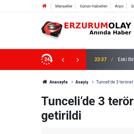
Manşetler
Günün Haberleri
Arşiv
S
eme Önerileri
24
23:36
Yeterli
Anasayfa
Asayiş
Tunceli’de 3 terörist 
Tunceli’de 3 terör
getirildi