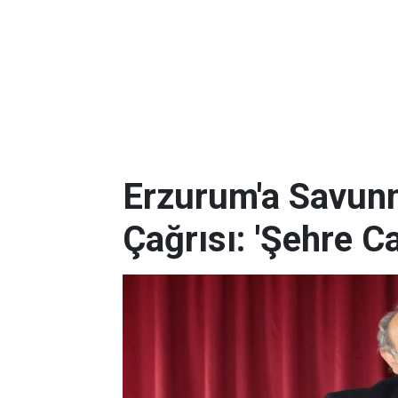
Erzurum'a Savunm
Çağrısı: 'Şehre C