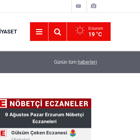
Erzurum
IYASET
19 °C
20:46
Erzurum'da korku dolu anlar: İki çocuğuyla 5.katı
Günün tüm
haberleri