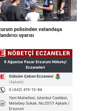
zurum polisinden vatandaşa
andırıcı uyarısı